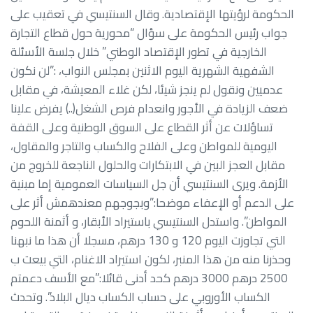
الحكومة لرؤيتها الإقتصادية. وقال السنتيسي في تعقيب على
جواب رئيس الحكومة على سؤال “محورية حول قطاع التجارة
الخارجية في تطور الإقتصاد الوطني” خلال جلسة الأسئلة
الشفهية الشهرية اليوم الاثنين بمجلس النواب، :”لن نكون
عدميين ونقول لم ينجز شيئا، لكن غلاء المعيشة، في مقابل
ضعف الزيادة في الأجور وانعدام فرص الشغل(..) يفرض علينا
تساؤلات عن أثر القطاع على السوق الوطنية وعلى القفة
اليومية للمواطن وعلى الفلاح والكساب والتاجر والمقاول،
مقابل العجز البين في الابتكارات والحلول الناجعة للخروج من
الأزمة. ويرى السنتيسي أن جل السياسات العمومية إما مبنية
على الدعم أو الإعفاء موضحا:”وبجوجهم معندهمش أثر على
المواطن”. واستدل السنتيسي باستيراد الأبقار، و أثمنة اللحوم
التي تجاوزت اليوم 120 و 130 درهم، مسجلا أن هذا ما نبهنا
وحذرنا منه من هذا المنبر، لكون استيراد الاغنام، التي بيعت ب
2500 درهم 3000 درهم كحد أدنى قائلا:”مع الأسف دعمتم
الكساب الأوروبي على حساب الكساب ديال البلاد”. وتحدث