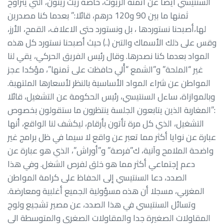
السنتيسي أيضا عن أثمنة الزيوت، خاصة زيت زيتون، التي يتراوح
ثمنها ما بين 90 و120 درهم، قائلا:” بعدما كنا مصدرين
لها،أصبحنا نستوردها ، بل ونستورد حتى الاعلاف، القمح، الأرز،
وقس على ذلك الأسماك والتبن (..) حيث أصبحنا نستورد كل هذه
المواد بعدما كنا نصدرها. وقال رئيس الفريق الحركي، يقي لنا
غير “الملحة” و”الشمع “أَلي حافظت على ثمنها”، مؤكدا عجز
المواطن عن شراء المواد الأساسية بالنظر لأسعارها الملتهبة.
وبالموازاة، ساءل السنتيسي، رئيس الحكومة عن التشغيل، قائلا
:”المغاربة الذين يتابعون الجلسة ينتظرون ما ستقولون بخصوص
التشغيل، الذي كل مرة تأتون بأرقام، ليكشف لنا الواقع، أنها
عبارة عن نوايا أكثر مما تعبر عن واقع لا سيما في ظل برامج غير
واضحة الملامح وآنية، ك”فرصة” و”أوراش”، الذي هو عبارة عن
دعم إجتماعي أكثر مما هو خلق لفرص الشغل. وفي هذا
الصدد، دعا السنتيسي إلى الحفاظ على كرامة المواطن
المغربي، مسجلا أن هذه مسؤولية الجميع أغلبية ومعارضة.
وتسائل السنتيسي في هذا الصدد، عن مصير تشجيع ولوج
المقاولات الصغيرة جدا والمقاولات الصغرى والمتوسطة الى