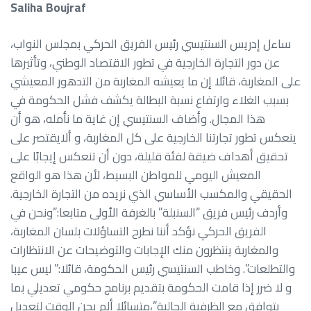
Saliha Boujraf
ساءل إدريس السنتيسي رئيس الفريق الحركي بمجلس النواب،
عن دور التجارة الخارجية في تطور الاقتصاد الوطني، وتأثيرها
على المغاربة، قائلا إن ما يعيشه المغاربة من التدهور المعيشي
بسبب الغلاء وارتفاع نسبة البطالة يكشف فشل الحكومة في
هذا المجال. وأضاف السنتيسي إن غاية ما نأمله، هو أن
ينعكس تطور تجارتنا الخارجية على كل المغاربة، و ألايقتصر على
تحقيق أهداف ضيقة لفئة قليلة، دون أن تنعكس إيجابًا على
المعيش اليومي للمواطن البسيط، لأن هذا هو الواقع
الحقيقي والمكسب الأساسي الذي نريده من التجارة الخارجية.
وأردف رئيس فريق “السنبلة” بالغرفة الأولى متابعا:”ونحن في
الفريق الحركي نؤكد أننا نطرح التساؤلات بلسان المغاربة،
والمغاربة ينتظرون منك الإجابات والتوضيحات عن الانتظارات
والتطلعات”. وخاطب السنتيسي رئيس الحكومة، قائلا:” ليس عيبا
و لا ضرر إذا قامت الحكومة بتقديم برنامج حكومي تعديلي بما
يتوافق مع الظرفية الحالية”،متسائلا ألم يحن الوقت لتعديل