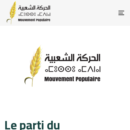
To
na
Published
Published
Le parti du
on:
in: