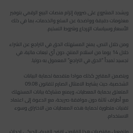
ويشدد المشروع على ضرورة إلزام منصات البيع الرقمي بتوفير
معلومات دقيقة وواضحة عن السلع والخدمات، بما في ذلك
الأسعار وسياسات الإرجاع وشروط التسليم.
ومن خلال النص، يمنح المستهلك الحق في التراجع عن الشراء
خلال 14 يوما من استلام المنتج، دون أي تبعات مالية، في
تجسيد لمبدأ “الحق في التراجع” المعمول به دوليا.
ويتضمن المقترح كذلك موادا متقدمة لحماية البيانات
الشخصية، حيث يشترط الامتثال الصارم للقانون 09.08
المتعلق بحماية المعطيات، ويمنع مشاركة بيانات المستهلك
مع أطراف ثالثة دون موافقة صريحة، مع الدعوة إلى اعتماد
تقنيات متطورة لحماية هذه المعطيات من الاختراق وسوء
الاستخدام.
ولتفعيل مقتضيات هذا القانون، اقترح الفريق الحركي إحداث