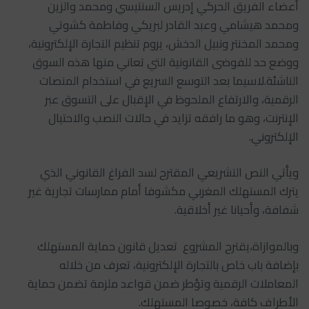
أعضاء الفريق الحركي إدريس السنتيسي ومحمد والزين
ومحمد هيشامي وعبد القادر لبريكي وفاطمة كشوتي
ومحمد المخنتر ونبيل الدخش، يروم تنظيم التجارة الإلكترونية،
ووضع حد للفوضى القانونية التي تعاني منها هذه السوق
الناشئة.لاسيما بعد التوسع السريع في استخدام المنصات
الرقمية، والارتفاع الملحوظ في الإقبال على التسوق عبر
الإنترنت، وهو ما رافقه تزايد في حالات النصب والاحتيال
الإلكتروني.
ويأتي النص التشريعي المقترح لسد الفراغ القانوني الذي
يترك المستهلك المغربي مكشوفا أمام ممارسات تجارية غير
شفافة، وأحيانا غير أخلاقية.
وبالموازاة،يقترح المشروع تعديل قانون حماية المستهلك
بإضافة باب خاص بالتجارة الإلكترونية، تعرف من خلاله
المعاملات الرقمية وتؤطر ضمن قواعد ملزمة تضمن حماية
الأطراف كافة، خصوصا المستهلك.