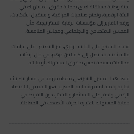
لجنة وطنية مستقلة تعنى بحماية حقوق المستهلك في
البيئة الرقمية، وتمنح صلاحيات المراقبة، واستقبال الشكايات،
ورفع التقارير إلى مؤسسات الرقابة الاستراتيجية، مثل
المجلس الاقتصادي والاجتماعي ومجلس المنافسة.
وشدد المقترح على الجانب الزجري، عبر التنصيص على غرامات
مالية ثقيلة قد تصل إلى 5 ملايين درهم، في حال ارتكاب
مخالفات جسيمة تمس بحقوق المستهلك أو بياناته.
ويعد هذا المقترح التشريعي محطة مهمة في مسار بناء بيئة
تجارية رقمية آمنة وشفافة بالمغرب، تعزز الثقة في الاقتصاد
الرقمي وتحفز على الاستثمار والابتكار، دون التفريط في
حماية المستهلك باعتباره الطرف الأضعف في المعادلة.