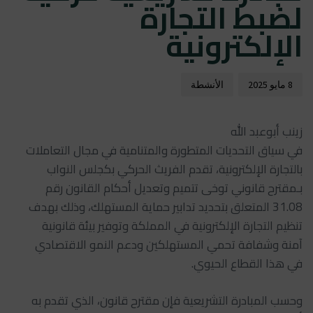
لضبط التجارة
الإلكترونية
8 مايو 2025
الأنشطة
زينب أبوعبد الله
في سياق التحديات المتطورة والمتنامية في مجال التعاملات
بالتجارة الإلكترونية، تقدم الفريث الحركي بكجلس النواب
بـمقترح قانوني توخى تتميم وتعديل أحكام القانون رقم
31.08 المتعلق بتحديد تدابير حماية المستهلك، وذلك بهدف
تنظيم التجارة الإلكترونية في المملكة وتوفير بيئة قانونية
آمنة وشفافة تحمي المستهلكين ودعم النمو الاقتصادي
في هذا القطاع الحيوي.
وحسب المبادرة التشريعية فإن مقترح قانون، الذي تقدم به