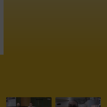
في بلاغ صادر عن الأمانة العامة للحزب.. الحركة الشعبية تُرجع
النزوح الجماعي الجديد إلى تراكمات اقتصادية واجتماعية وتنموية
عمقتها السياسات الحكومية الفاشلة وتؤكد على ضرورة وصون
كرامة المواطن باعتبارها أساس كل نموذج تنموي ناجح
فيديوهات
1
0
1
2