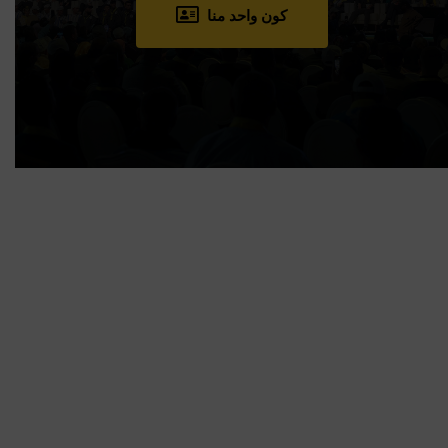
كون واحد منا
أنشطة