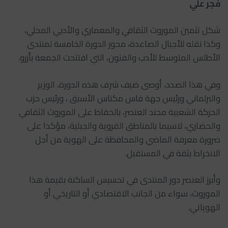
فجر علي
شكل تثمين الموروث الثقافي والمعماري والأدبي المحلي،
وكذا نقله للأجيال الصاعدة، محور الدورة الخامسة لمنتدى
الأطلس المتوسط للأدب والفنون، التي افتتحت الجمعة بأزرو.
وفي هذا الصدد، أوصى ضيف شرف هذه الدورة، الوزير
والبرلماني ورئيس جهة فاس مكناس الأسبق ، ورئيس حزب
الحركة الشعبية محند العنصر، بالحفاظ على الموروث الثقافي
والحضاري، لاسيما بالمناطق القروية والجبلية، مؤكدا على
ضرورة معرفة الماضي والمحافظة على الهوية من أجل
الانخراط بثقة في المستقبل.
وأبرز العنصر دور المنتدى في تحسيس الساكنة بقيمة هذا
الموروث، سواء من الجانب الاقتصادي أو التاريخي أو
الهوياتي.