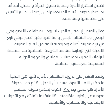
تضمن استقرار الأسرة وحماية حقوق المرأة والطفل، أكد أنه
تم اصدار مدونة الأسرة الجديدة بهاجس إضفاء الطابع الأسري
على مضامينها ومقاصدها
وقال العنصر إن مقاربة الحزب لا تروم الاصطفاف الأيديولوجي
الرجعي ولا الانفتاح الاباحي وانما تندرج وفق تصور حركي نابع
من تربة مغربية أصيلة وبمرجعية نابعة من القيم المغربية
الاصيلة التي تؤطرها مقاصد الشريعة الاسلامية مع استحضار
التزامات المغرب بمقتضيات المواثيق والعهود الدولية
المنسجمة مع دستور المملكة.
وشدد العنصر على ضرورة الإهتمام بالأسرة لأنها هي الملجأ
والمكان الآمن للأسرة، مسجلا أن الجدل القائم حول مدونة
الأسرة هو صحي وضروري، لكونه يعكس حيوية المجتمع
وحرصه على تطوير منظومته القانونية بما يتماشى مع التحولات
الاجتماعية والاقتصادية والثقافية.