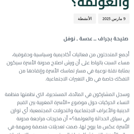
والعولمة؟
9 مارس 2025
الأنشطة
صليحة بجراف ــ عدسة ـ نوفل
أجمع المتدخلون من فعاليات أكاديمية وسياسية وحقوقية،
مساء السبت بالرباط على أن ورش اصلاح مدونة الأسرة سيكون
بمثابة نقلة نوعية في مسار تماسك الأسرة وإنقاذها من
التفكك خاصة في ظل التغيرات الاجتماعية.
وسجل المشاركون في المائدة، المستديرة، التي نظمتها منظمة
النساء الحركيات حول موضوع «الأسرة المغربية بين القيم
الدينية والأعراف الاجتماعية والتحولات المجتمعية: أي توازن
في سياق الحداثة والعولمة؟» أن مخرجات مراجعة مدونة
الأسرة عكس ما يروج لها، ضمت تعديلات منصفة ومهمة في