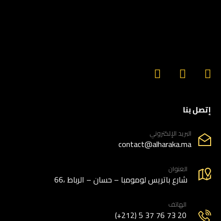
إتصل بنا
البريد الإلكتروني
contact@alharaka.ma
العنوان
66، شارع باتريس لومومبا – حسان – الرباط
الهاتف
(+212) 5 37 76 73 20