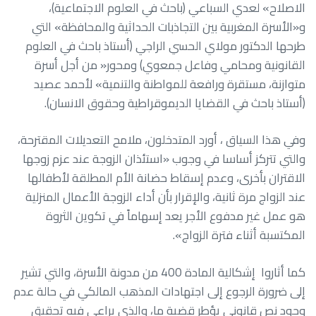
الاصلاح» لعدي السباعي (باحث في العلوم الاجتماعية)،
و«الأسرة المغربية بين التجاذبات الحداثية والمحافظة» التي
طرحها الدكتور مولاي الحسي الراجي (أستاذ باحث في العلوم
القانونية ومحامي وفاعل جمعوي) ومحور« من أجل أسرة
متوازنة، مستقرة ورافعة للمواطنة والتنمية» لأحمد عصيد
(أستاذ باحث في القضايا الديموقراطية وحقوق الانسان).
وفي هذا السياق ، أورد المتدخلون، ملامح التعديلات المقترحة،
والتي تتركز أساسا في وجوب «استئذان الزوجة عند عزم زوجها
الاقتران بأخرى، وعدم إسقاط حضانة الأم المطلقة لأطفالها
عند الزواج مرة ثانية، والإقرار بأن أداء الزوجة الأعمال المنزلية
هو عمل غير مدفوع الأجر يعد إسهاماً في تكوين الثروة
المكتسبة أثناء فترة الزواج».
كما أثاروا إشكالية المادة 400 من مدونة الأسرة، والتي تشير
إلى ضرورة الرجوع إلى اجتهادات المذهب المالكي في حالة عدم
وجود نص قانوني يؤطر قضية ما، والذي يراعى فيه تحقيق