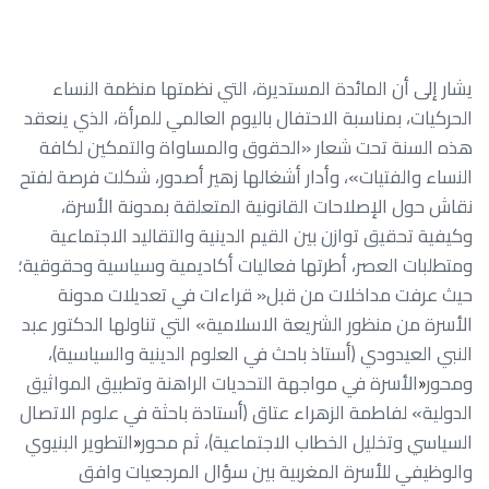
يشار إلى أن المائدة المستديرة، التي نظمتها منظمة النساء
الحركيات، بمناسبة الاحتفال باليوم العالمي للمرأة، الذي ينعقد
هذه السنة تحت شعار «الحقوق والمساواة والتمكين لكافة
النساء والفتيات»، وأدار أشغالها زهير أصدور، شكلت فرصة لفتح
نقاش حول الإصلاحات القانونية المتعلقة بمدونة الأسرة،
وكيفية تحقيق توازن بين القيم الدينية والتقاليد الاجتماعية
ومتطلبات العصر، أطرتها فعاليات أكاديمية وسياسية وحقوقية؛
حيث عرفت مداخلات من قبل« قراءات في تعديلات مدونة
الأسرة من منظور الشريعة الاسلامية» التي تناولها الدكتور عبد
النبي العيدودي (أستاذ باحث في العلوم الدينية والسياسية)،
ومحور
الأسرة في مواجهة التحديات الراهنة وتطبيق المواثيق
«
الدولية» لفاطمة الزهراء عتاق (أستادة باحثة في علوم الاتصال
السياسي وتخليل الخطاب الاجتماعية)، ثم محور
التطوير البنيوي
«
والوظيفي للأسرة المغربية بين سؤال المرجعيات وافق