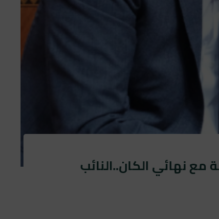
ublished
ublished
on:
in:
 مع نهائي الكان..النائب