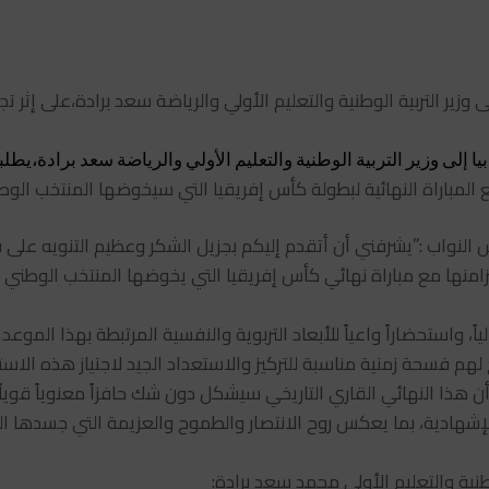
ى وزير التربية الوطنية والتعليم الأولي والرياضة سعد برادة،على إثر
ا إلى وزير التربية الوطنية والتعليم الأولي والرياضة سعد برادة،يطلب
 النواب :”يشرفني أن أتقدم إليكم بجزيل الشكر وعظيم التنويه على ق
يناير الجاري، وذلك نظراً لتزامنها مع مباراة نهائي كأس إفريقيا التي يخوضها ال
ً، واستحضاراً واعياً للأبعاد التربوية والنفسية المرتبطة بهذا الموعد
اح لهم فسحة زمنية مناسبة للتركيز والاستعداد الجيد لاجتياز هذه ال
ذا النهائي القاري التاريخي سيشكل دون شك حافزاً معنوياً قوياً لتل
إشهادية، بما يعكس روح الانتصار والطموح والعزيمة التي جسدها المن
طنية والتعليم الأولي محمد سعد برادة: