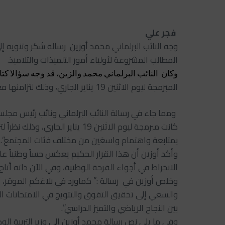
فجر علي
وجه النائب البرلماني محمد أوزين رسالة شكر وتنويه إل
المطالب المشروعة لأولياء أمور التلميذات والتلاميذ.
وكان النائب البرلماني محمد والزين، قد وجه سؤالا كتابي
المبرمجة ليوم الاثنين 19 يناير الجاري، وذلك لتزامنها مع المباراة النهائية لبطولة كأس إفريقيا التي سيخوضها المنتخب الوطني المغربي يوم الأحد 18 يناير.
ومما جاء في رسالة النائب البرلماني ونائب رئيس مجلس
كانت مبرمجة ليوم الاثنين 19 
بمتابعة واهتمام واسعَين من مختلف فئات المجتمع”.
وأكد أوزين أن هذا القرار الحكيم يعكس حساً وطنياً عاليا
الانخراط في أجواء الفرحة الوطنية، وفي الآن ذاته أت
وخلص أوزين في رسالة :” كماورد في بلاغكم الموقر، أن ه
والسعي إلى تحقيق التفوق والتتويج في الامتحانات ال
بين النجاح الرياضي والتميز الدراسي”.
وفي ما يلي نص رسالة محمد أوزين إلى وزير التربية الو