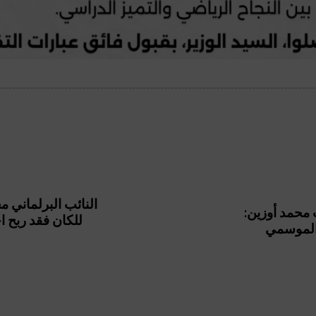
النائب البرلماني م
لعام للحزب محمد أوزين:
للكان فقد ربح 
ر الموسمي