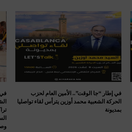
في إطار “جا الوقت”.. الأمين العام لحزب
في 
الحركة الشعبية محمد أوزين يترأس لقاء تواصليا
الش
بمديونة
ترا
الس
وصو