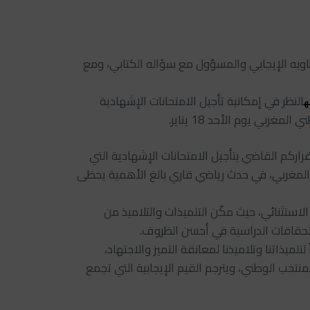
 تجاوبه الإيجابي والمسؤول مع سؤاله الكتابي، ومع
النظر في إمكانية تأجيل الامتحانات الإشهادية
ه
راركم القاضي بتأجيل الامتحانات الإشهادية التي
منتخب الوطني المغربي، في حدث رياضي قاري بالغ الأهمية يحظى
 الاستثنائي، حيث مكّن التلميذات والتلاميذ من
استحقاقات الدراسية في أحسن الظروف.
ميذاتنا وتلاميذنا لمعانقة التميز والاجتهاد،
تخب الوطني، ويترجم القيم الإيجابية التي تجمع