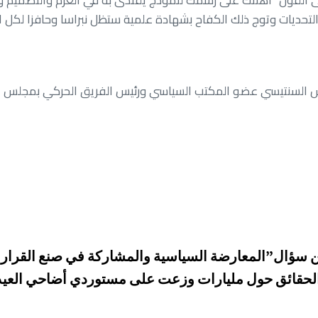
ى القول “اهنئك على رسمك لنموذج يقتدى به في العزم والتصميم والت
تحديات وتوج ذلك الكفاح بشهادة علمية ستظل نبراسا وحافزا لكل ال
س السنتيسي عضو المكتب السياسي ورئيس الفريق الحركي بمجلس ال
ن سؤال”المعارضة السياسية والمشاركة في صنع القرار أي
الحقائق حول مليارات وزعت على مستوردي أضاحي العيد