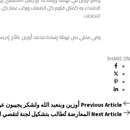
وتابع أوزين في تهنئته وإشادته بإدريس السنتيسي إل
الاقتداء به كمثال قاوم كل الصعاب وركب غمار كل ال
النجاحات.
وفي مايلي نص تهنئة إشادة محمد أوزين بالأخ إدري
SHARE ON
Previou
Previous Article
أوزين وبنعبد الله ولشكر يجيبون ع
Articl
Nex
Next Article
المعارضة تُطالب بتشكيل لجنة لتقصي 
Articl