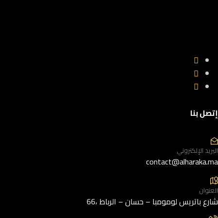
إتصل بنا
البريد الإلكتروني
contact@alharaka.ma
العنوان
66، شارع باتريس لومومبا – حسان – الرباط