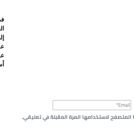
في
ال
إل
عم
عل
أس
 المتصفح لاستخدامها المرة المقبلة في تعليقي.