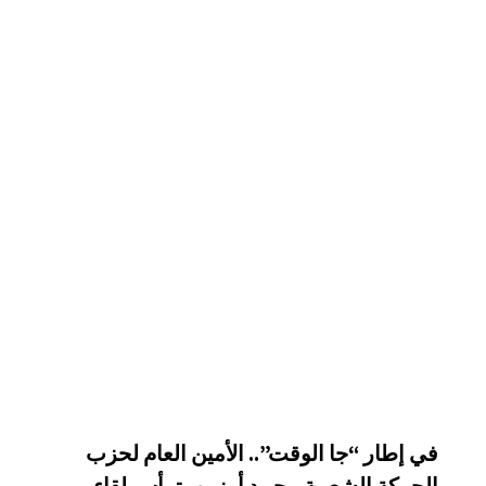
في إطار “جا الوقت”.. الأمين العام لحزب
الحركة الشعبية محمد أوزين يترأس لقاء