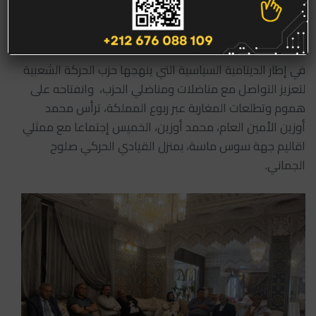
زينب أبوعبد الله
في إطار الدينامية السياسية التي ينهجها حزب الحركة الشعبية
لتعزيز التواصل مع مناضلات ومناضلي الحزب، وانفتاحه على
هموم وتطلعات المغاربة عبر ربوع المملكة، ترأس محمد
أوزين الأمين العام، محمد أوزين، الخميس إجتماعا مع ممثلي
اقاليم جهة سوس ماسة، بمنزل القيادي الحركي صلوح
الجماني.