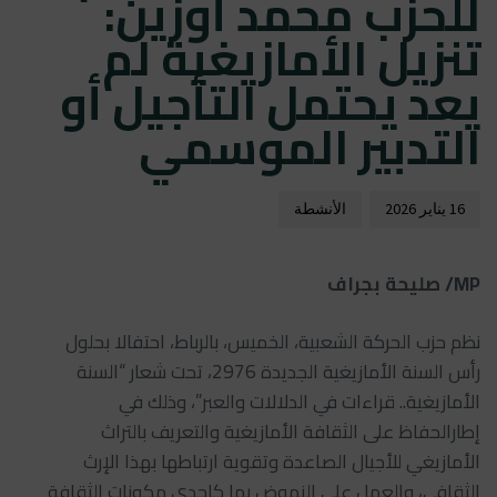
للحزب محمد أوزين:
تنزيل الأمازيغية لم
يعد يحتمل التأجيل أو
التدبير الموسمي
16 يناير 2026
الأنشطة
MP/ صليحة بجراف
نظم حزب الحركة الشعبية، الخميس، بالرباط، احتفالا بحلول
رأس السنة الأمازيغية الجديدة 2976، تحت شعار “السنة
الأمازيغية.. قراءات في الدلالات والعبر”، وذلك في
إطارالحفاظ على الثقافة الأمازيغية والتعريف بالتراث
الأمازيغي للأجيال الصاعدة وتقوية ارتباطها بهذا الإرث
الثقافي، والعمل على النهوض بها كإحدى مكونات الثقافة