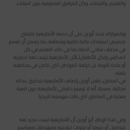
والتعليم، والقضاء، وكل المرافق العمومية دون استثناء.
وبالموازاة، شدد أوزين على أن خدمة الأمازيغية تقتضي
تخصيص اعتمادات مالية كافية وشفافة، بما يضمن أن تعمم
في مختلف مناحي الحياة بما في ذلك، التعليم في كل
المدارس ولكل الأطفال(..)لأن الأمازيغية ليست لغة اختيارية
أو مادة ثانوية، بل كرامة المواطن التي تكمن في مخاطبته
بلغته.
في المقابل، راهن أوزين إنصاف الأمازيغية بتحقيق عدالة
مجالية، مسجلا أنه لا ترسيم حقيقي للأمازيغية دون تنمية
فعلية في المناطق التي ظلت مهمشة تاريخيا.
وفي هذا الإطار، أبرز أوزين أن الأمازيغية ليست مجرد لغة
للتواصل أو حروفا أو قنوات إعلامية ومهرجانات ومواسم