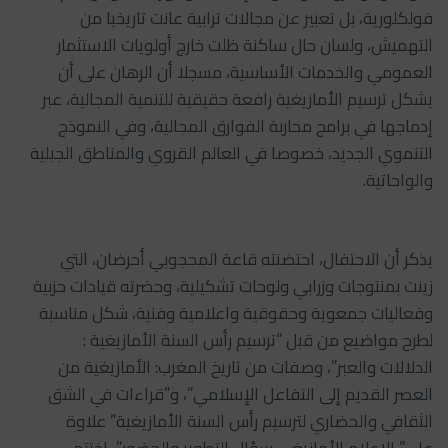
فولكلورية، بل تعبير عن مجالات ترابية عانت تاريخيا من
التهميش، ولسان حال ساكنة ظلت خارج أولويات الاستثمار
العمومي والخدمات الأساسية، مسجلا أن الرهان على أن
يشكل ترسيم الأمازيغية رافعة حقيقية للتنمية المجالية، عبر
إدماجها في برامج محاربة الفوارق المجالية، وفي النموذج
التنموي الجديد، خصوصا في العالم القروي والمناطق الجبلية
والواحاتية.
يذكر أن الاحتفال، احتضنته قاعة المحجوبي أحرضان، التي
زينت بمنتوجات وزرابي ولوحات تشكيلية، وحضرته قيادات حزبية
وفعاليات جمعوية وحقوقية واعلامية وفنية، شكل مناسبة
لطرح مواضيع من قبل “ترسيم رأس السنة الأمازيغية :
الدلالات والعبر”، وصفات من تاريخ المغرب: الأمازيغية من
العصر القديم إلى التفاعل الإسلامي”، و”قراءات في الشق
الثقافي والحضاري لترسيم رأس السنة الأمازيغية” علاوة