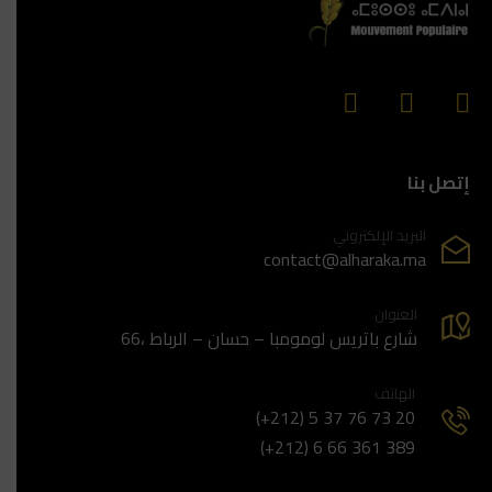
إتصل بنا
البريد الإلكتروني
contact@alharaka.ma
العنوان
66، شارع باتريس لومومبا – حسان – الرباط
الهاتف
(+212) 5 37 76 73 20
(+212) 6 66 361 389