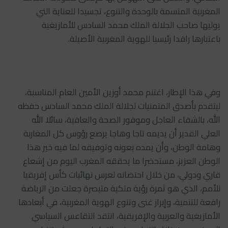
المغربية المتسمة بالوحدة والتنوع، تجسيدا للعناية التي
يوليها صاحب الجلالة الملك محمد السادس للأمازيغية
باعتبارها رافدا رئيسيا للهوية المغربية الأصيلة.
وفي هذا الإطار، اغتنم محمد أوزين الأمين العام المناسبة،
ليتقدم بأصدق المتمنيات لجلالة الملك محمد السادس حفظه
الله، بالشفاء العاجل وموفور الصحة والعافية، سائلا الله
العلي القدير أن يديمه تاجا وهاجا يرصع رؤوس كل المغاربة
وهامة الوطن، وأن يمده بعونه وتوفيقه لما فيه خير هذا
الوطن العزيز، مستحضرا ما يحققه المغرب اليوم من إشعاع
قاري ودولي، من خلال احتضانه لعرس نهائيات كأس إفريقيا
للأمم، الذي هو ثمرة رؤية ملكية متبصرة جعلت من الرياضة
رافعة للتنمية، وإبراز غنى وتنوع الهوية المغربية، في أبعادها
الأمازيغية والعربية والإفريقية، انتقد التقاعس السياسي