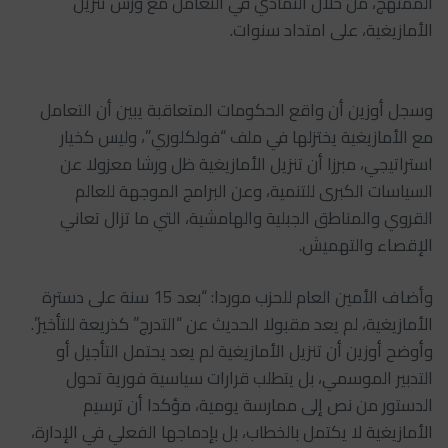
الممنهج، من خلال التمادي في التعامل مع ورش تنزيل
الأمازيغية، على امتداد سنوات.
وسجل أوزين أن واقع الحكومات المتعاقبة يبين أن التعامل
مع الأمازيغية يختزلها في ملف “فولكلوري”، وليس كخيار
استراتيجي، مبرزا أن تنزيل الأمازيغية ظل ورشا معزولا عن
السياسات الكبرى للتنمية، وعن البرامج الموجهة للعالم
القروي والمناطق الجبلية والهامشية، التي ما تزال تعاني
الإقصاء والتهميش.
وأضاف الأمين العام للحزب موردا: “بعد 15 سنة على دسترة
الأمازيغية، لم يعد مقبولا الحديث عن “التدرج” كذريعة للتأخير”.
وأوضح أوزين أن تنزيل الأمازيغية لم يعد يحتمل التأجيل أو
التدبير الموسمي، بل يتطلب قرارات سياسية فورية تحول
الدستور من نص إلى ممارسة يومية، مؤكدا أن ترسيم
الأمازيغية لا يكتمل بالخطاب، بل بإدماجها الفعلي في الإدارة،