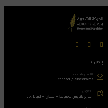
إتصل بنا
البريد الإلكتروني
contact@alharaka.ma
العنوان
66، شارع باتريس لومومبا – حسان – الرباط