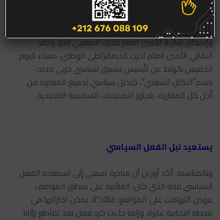
صليحة بجراف
أعلن كل من محمد أوزين الأمين العام لحزب الحركة الشعبية،
وإسحاق شارية الأمين العام للحزب المغربي الحر، وخالد
البقالي الأمين العام لحزب الديمقراطي الوطني، مساء اليوم
الخميس بالرباط عن تأسيس تنسيق سياسي حزبي جديد،
باسم”التكتل الشعبي”، كبديل سياسي لجميع المغاربة من
أجل كل المغاربة، يتجاوز التصنيفات السياسية التقليدية.
يستعيد نبل الفعل السياسي
وبالمناسبة، أكد أوزين أن مبادرة تسعى إلى استعادة الفعل
السياسي لنبله الذي كان، القائمة على منطق المواقف
عوض التهافت على المواقع، قائلا:”لا يمكن اختزالها في
محطة انتخابية عابرة، وإنما جاءت كرد فعل بعد تقاطع رؤانا