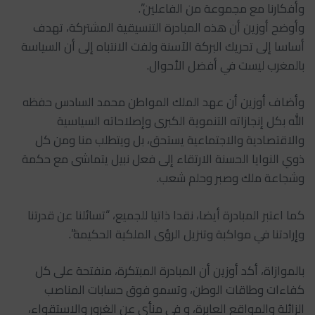
وأفكارنا مع مجموعة من الفاعلين”.
وأوضح أوزين أن هذه المبادرة التنسيقية المشتركة، تهدف
أساسا إلى تحريك البركة الآسنة ولفت الانتباه إلى أن السياسة
بالمغرب ليست في أفضل الأحوال.
وأضاف أوزين أن عهد الملك المواطن محمد السادس حفظه
الله بكل إنجازاته التنموية الكبرى وإصلاحاته السياسية
والاقتصادية والاجتماعية يستحق، بل ويتطلب منا ومن كل
ذوي النوايا الحسنة الارتقاء إلى فعل نبيل يتماشى مع حكمة
وشجاعة ملك وصبر وحلم شعب.
كما اعتبر المبادرة أيضا، نقدا ذاتيا للجميع، “تسائلنا عن قدرتنا
وإرادتنا في مواكبة وتنزيل الرؤى الملكية الحكيمة”.
بالموازاة، أكد أوزين أن المبادرة المبتكرة، منفتحة على كل
كفاءات وطاقات الوطن، وتسمو فوق حسابات المناصب
الزائلة والمواقع العابرة، و في منأى عن الغرور والاستقواء،