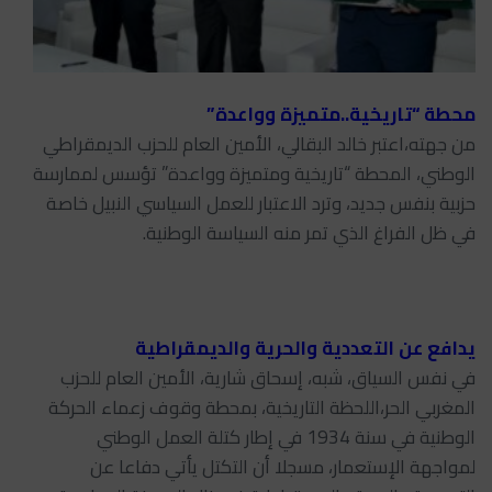
محطة “تاريخية..متميزة وواعدة”
من جهته،اعتبر خالد البقالي، الأمين العام للحزب الديمقراطي
الوطني، المحطة “تاريخية ومتميزة وواعدة” تؤسس لممارسة
حزبية بنفس جديد، وترد الاعتبار للعمل السياسي النبيل خاصة
في ظل الفراغ الذي تمر منه السياسة الوطنية.
يدافع عن التعددية والحرية والديمقراطية
في نفس السياق، شبه، إسحاق شارية، الأمين العام للحزب
المغربي الحر،اللحظة التاريخية، بمحطة وقوف زعماء الحركة
الوطنية في سنة 1934 في إطار كتلة العمل الوطني
لمواجهة الإستعمار، مسجلا أن التكتل يأتي دفاعا عن