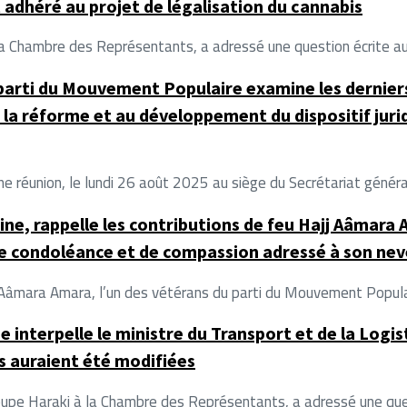
t adhéré au projet de légalisation du cannabis
Chambre des Représentants, a adressé une question écrite au mi
 parti du Mouvement Populaire examine les dernie
à la réforme et au développement du dispositif juri
 réunion, le lundi 26 août 2025 au siège du Secrétariat général
e, rappelle les contributions de feu Hajj Aâmara A
 de condoléance et de compassion adressé à son ne
j Aâmara Amara, l’un des vétérans du parti du Mouvement Popula
interpelle le ministre du Transport et de la Logi
s auraient été modifiées
 Haraki à la Chambre des Représentants, a adressé une questi