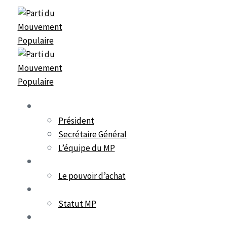
Skip
Skip
links
to
content
Mouvement Populaire
Président
Secrétaire Général
L’équipe du MP
L’alternative harakie
Le pouvoir d’achat
Documents de référence
Statut MP
Activités