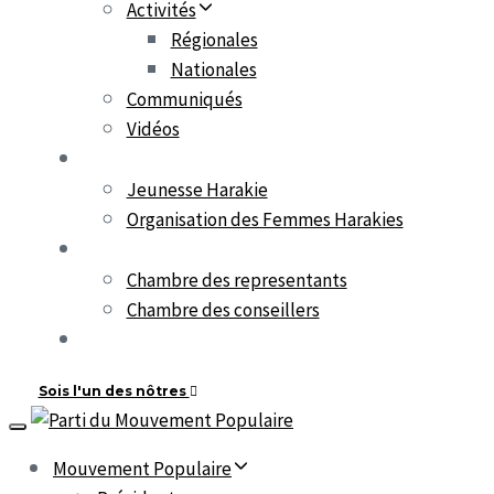
Activités
Régionales
Nationales
Communiqués
Vidéos
Organisations parallèles
Jeunesse Harakie
Organisation des Femmes Harakies
MP au Parlement
Chambre des representants
Chambre des conseillers
العربية
Sois l'un des nôtres
Toggle
navigation
Mouvement Populaire