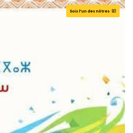
Sois l'un des nôtres
MP au Parlement
العربية