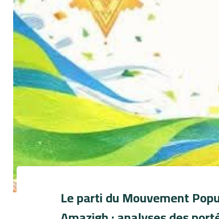
Published
Published
on:
in:
Le parti du Mouvement Popul
Amazigh : analyses des porté