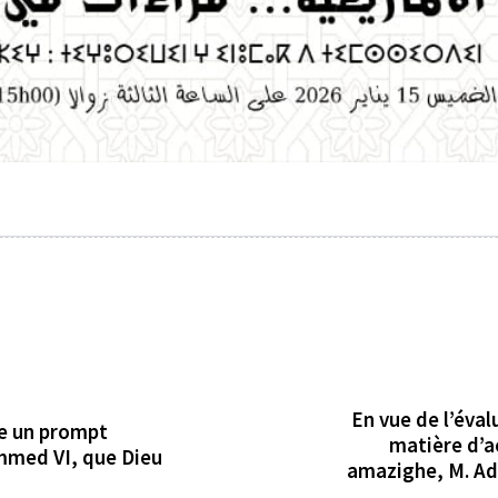
En vue de l’éva
e un prompt
matière d’ac
mmed VI, que Dieu
amazighe, M. Add