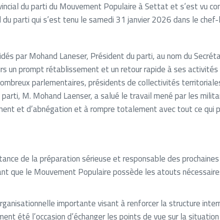
vincial du parti du Mouvement Populaire à Settat et s’est vu co
al du parti qui s’est tenu le samedi 31 janvier 2026 dans le chef-
sidés par Mohand Laneser, Président du parti, au nom du Secrét
urs un prompt rétablissement et un retour rapide à ses activités 
mbreux parlementaires, présidents de collectivités territoriales,
u parti, M. Mohand Laenser, a salué le travail mené par les mili
t et d’abnégation et à rompre totalement avec tout ce qui pourr
rtance de la préparation sérieuse et responsable des prochaines 
notant que le Mouvement Populaire possède les atouts nécessaire
rganisationnelle importante visant à renforcer la structure inter
ement été l’occasion d’échanger les points de vue sur la situatio