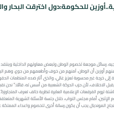
..أوزين للحكومة:دول اخترقت البحار وال
ق المرجعية
أخبارنا
المنظمات الموازية
الحركة في البرلمان
توجيه، رسائل موجعة لخصوم الوطن ولبعض معاولهم الداخلية وينتقد 
قال عنهم أوزين أن الوطن، آمنهم من خوف وأطعمهم من جوع، وهم ال
إلى خرجة غير محسوبة لعزيز غالي، والذي أثار ضده المنظمات الحقوق
بل الاختلاف، لأن حزب الحركة الشعبية من أسس له، قائلا:” نحن نق
ة تروم الفرقعات الإعلامية العابرة لنظرية خالف تعرف المتجاوزة”.
الإثنين، أمام مجلس النواب، خلال جلسة الأسئلة الشهرية المتعلقة 
ن نجاح المونديال يجب أن يكون رسالة أخرى للخصوم واعداء المملكة 