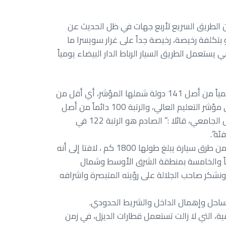
من الطريق السريع لأربع جهات في ظل الحديث عن
و بتكلفة رخيصة، رخيصة جداً على غرار سويسرا ما
 يستعمل الطريق السيار الرباط الدار البيضاء يومياً
وفي المقابل، توفق أوزين عند الصنيف عالمي، الذي وضع مؤشر المعرفة العالمي لسنة 2024، المغرب في المركز 98 عالمياً من أصل 141 دولة شملها المؤشر، أي أقل من
المتوسط العالمي، مشيراً إلى تواضع أداء المغرب من حيث البنية التحتية المعرفية، مسجلا أن المغرب احتل الرتبة 1025 في مؤشر التعليم العالي، والرتبة 100 دائماً من أصل
141 دولة في مؤشر التعليم التقني والتكوين المهني والمركز 96 في المؤشرين المتعلقين بالبحث والابتكار والتعليم ما قبل الجامعي، قائلا :” الصادم هو الرتبة 122 في
وتابع أوزين موردا أنه إلى غاية 2021 يتوفر المغرب على شبكة طرقية مصنفة يبلغ طولها 57334 كم بالإضافة إلى شبكة من طرق سيارة يبلغ طولها 1800 كم ، لافتا إلى أنه
ربياً والخامسة بمنطقة الشرق الأوسط وشمال
نشكر صاحب الجلالة على رؤيته المتبصرة واشرافه
لساحل وإهمال الداخل والشريط الحدودي.
، التي لا زالت تستعمل قطارات الديزل، في زمن