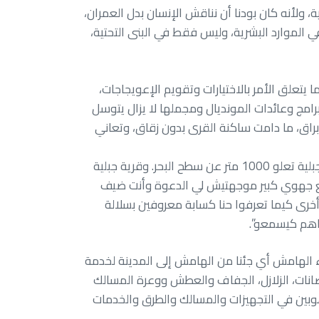
 ولأنه كان بودنا أن نناقش الإنسان بدل العمران،
في الموارد البشرية، وليس فقط في البنى التحتية،
 يتعلق الأمر بالاختيارات وتقويم الإعويجاجات،
ج وعائدات المونديال ومجملها لا يزال يتوسل
لا براق، ما دامت ساكنة القرى بدون زقاق، وتعاني
وخاطب أوزين رئيس الحكومة مرة أخرى قائلا :”أنا وأنت بجوجنا أبناء القرية وأبناء الجبل تفراوت جوهرة جنوب المغرب قرية جبلية تعلو 1000 متر عن سطح البحر. وقرية جبلية
وعقدت فيها تجمع جهوي كبير موجهتيش لي الدعوة وأنت ضيف
أخرى كيما تعرفوا حنا كسابة معروفين بسلالة
راهم كيسمعو”.
ناء الهامش أي جئنا من الهامش إلى المدينة لخدمة
انات، الزلازل، الجفاف والعطش ووعرة المسالك
وبين في التجهيزات والمسالك والطرق والخدمات