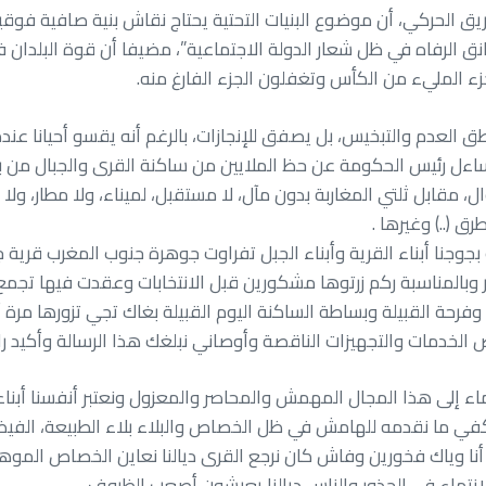
يق الحركي، أن موضوع البنيات التحتية يحتاج نقاش بنية صافية فوقية،
تعانق الرفاه في ظل شعار الدولة الاجتماعية”، مضيفا أن قوة البلدان 
ء المليء من الكأس وتغفلون الجزء الفارغ منه.
ق العدم والتبخيس، بل يصفق للإنجازات، بالرغم أنه يقسو أحيانا عندما
رئيس الحكومة عن حظ الملايين من ساكنة القرى والجبال من برام
موال، مقابل ثلتي المغاربة بدون مآل، لا مستقبل، لميناء، ولا مطار، و
 (..) وغيرها .
ان تعلو 2000 متر عن سطح البحر وبالمناسبة ركم زرتوها مشكورين قبل الانتخابات 
رحة القبيلة وبساطة الساكنة اليوم القبيلة بغاك تجي تزورها مرة 
ض الخدمات والتجهيزات الناقصة وأوصاني نبلغك هذا الرسالة وأكيد 
نتماء إلى هذا المجال المهمش والمحاصر والمعزول ونعتبر أنفسنا أب
في ما نقدمه للهامش في ظل الخصاص والبلاء بلاء الطبيعة، الفيض
أنا وياك فخورين وفاش كان نرجع القرى ديالنا نعاين الخصاص الموه
لانتماء في الجذور والناس ديالنا يعيشون أصعب الظروف.