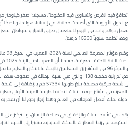
غرب تكافؤ فيه الفرص وتتساوى فيه الحظوظ”، مسجلا:” صفر كيلومتر 
 الدول الأوروبية التي أصبحت مجانية، في إسبانيا، هولندا، وبلجيكا أ
املة بمعدل درهم واحد في اليوم لاستعمال طريق السيار والمواطن المغربي
 البطالة في صفوف هذه الفئة”.
 المغرب في مؤشر جودة البنيات التحتية الطرقية المرتبة الأولى مغا
ة تملك أفضل الطرقات في العالم وهذا إنجاز يحق لنا أن نفخر به و
 في تشييد البنيات والإخفاق في صناعة الإنسان، و التركيز على ا
كومة في ربط المطارات بالسكك الحديدية، مشيرا إلى الجهة الشرقية