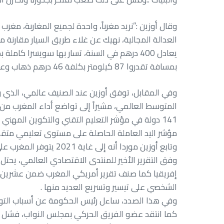
وقال أوزين :”نريد مغرباً، واحدة لجميع المغاربة، م
العدالة المجالية، نهيك عن غلاء طريق السيار مقارنة مع
يعادل 400 درهم في السنة، تسار بها سويسرا ك
بمسافة تقدروا 87 كيلومتر بكلفة 46 درهم ذهاب وعودة، تكلفه سنوياً 16560 درهم”.
مؤشر اليد العاملة الحاصلة على مستوى تعليمي متقدم، ثم رتبة مخجلة 138، والتي هي نسبة
وفق التقرير الأخير للمنتدى الاقتصادي العالمي، يحتل
إفريقيا كما صنف تقرير أمريكي المغرب ضمن عشرين دول
الشخصي على تيسير وتسريع العديد منها .
وفي هذا الصدد، ساءل رئيس الحكومة عن أسباب التوقف
كما انتقد عضو الفريق الحركي بمجلس النواب، فشل الح