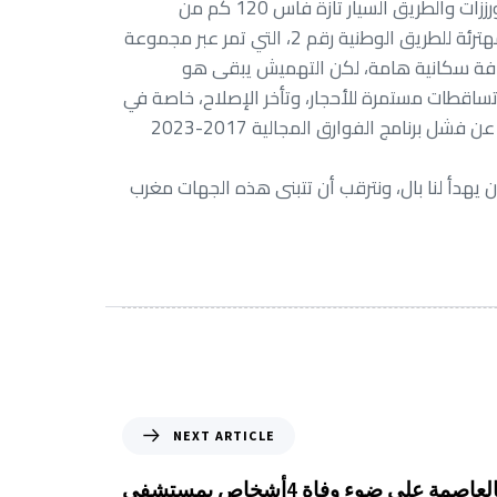
الرقمنة والعولمة وثورة التواصل، و تعثر نفق تشكا الذي لازال يغاني من الترقيع والتسويف، والطريق تيزي نهارون بإقليم ورززات والطريق السيار تازة فاس 120 كم من
المطبات الأرضية، وشد الأنفس، وبالأداء، و وطريق فاس تازة في اتجاه الحسيمة، ومشكل البنيات التحتية يبدأ من الحالة المهترئة للطريق الوطنية رقم 2، التي تمر عبر مجموعة
ثافة سكانية هامة، لكن التهميش يبقى هو
 وتساقطات مستمرة للأحجار، وتأخر الإصلاح، خاصة في
المحور الذي يربط الحسيمة بمنطقة الجبهة، مسجلا أن النتيجة هي عدم تحقيق طفرة اقتصادية في أقاليم الحسيمة فضلا عن فشل برنامج الفوارق المجالية 2017-2023
يهدأ لنا بال، ونترقب أن تتبنى هذه الجهات مغرب
NEXT ARTICLE
“المنظومة الصحية بالعاصمة على ضوء وفاة 4أشخاص بمستشفى