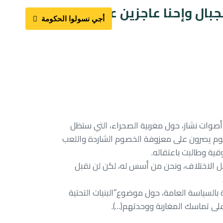
on:
in:
جبال وإحنا عاجزين عن إصلاح
أجي نسولوا الحكومة
أصوات نشاز، حول مغربية الصحراء، التي ستظل
يوم يصرون على معزوفة الخصوم الشاردة واللعب
ية وطالبت باعتقاله.
بل الاختلاف، ونحن من أسس له، لكن لن نقبل
بالسياسة العامة، حول موضوع”البنيات التحتية
على تماسك المغاربة ووحدتهم(…).