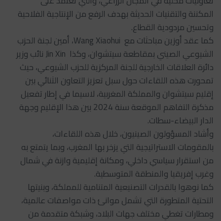
تعاونيات محلية في المجال الزراعي، والتي تعتمد على
المكننة والتقنيات الحديثة بهدف الرفع من الإنتاجية الفلاحية
وتحسين مردودية القطاع.
كما عقد أوزين مباحثات مع Wang Xiaohui، أمين لجنة الحزب
الشيوعي الصيني بمقاطعة سيتشوان، وكذا Jin Xin نائب وزير
دائرة العلاقات الخارجية للجنة المركزية للحزب الشيوعي، حيث
تمحورت هذه اللقاءات حول سبل تعزيز التعاون الثنائي بين
إقليم سيتشوان والمملكة المغربية، لاسيما في إطار تفعيل
مذكرة التفاهم الموقعة سنة 2024 بين هذا الإقليم وجهة
الدار البيضاء-سطات.
وأشاد المسؤولون الصينيون، خلال هذه اللقاءات،
بالمقومات الاستراتيجية التي يزخر بها المغرب، وبما يتمتع به
من استقرار سياسي داخلي، ومكانة إقليمية وازنة في شمال
وغرب إفريقيا والمنطقة المتوسطية.
كما نوهوا بالقدرات التصنيعية المتنامية للمملكة، وبنيتها
التحتية المتطورة التي تشمل موانئ ذات مواصفات عالمية،
ومطارات تغطي مختلف جهات البلاد، وشبكة متقدمة من