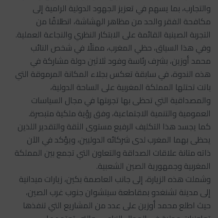
والتجارب، بما يسهم في تعزيز الجهود الدولية الرامية إلى
مكافحة الفقر والحد من مظاهر الهشاشة، انطلاقًا من
التجربة الصينية القائمة على الابتكار النظري والنجاعة العملية.
وفي هذا السياق، حظي المغرب، ممثلًا في شخص النائب
محمد أوزين، بشرف رئاسة وفود ثلاثين دولة مشاركة في
هذه الندوة، في سابقة تعكس بجلاء المكانة المرموقة التي
باتت تحتلها المملكة المغربية على الساحة الدولية،
والمصداقية التي تحظى بها تجربتها في مجال السياسات
العمومية والتنمية الاجتماعية، وفق رؤية ملكية متبصرة.
كما يجسد هذا التكليف الرفيع مستوى الثقة والتقدير اللذين
يحظى بهما المغرب لدى شركائه الدوليين، ويؤكد في الآن
ذاته متانة علاقات الصداقة والتعاون التي تجمع بين المملكة
المغربية وجمهورية الصين الشعبية.
وشملت هذه الزيارة، إلى جانب العاصمة بكين، زيارات ميدانية
إلى مدينة تشنغدو بمقاطعة سيتشوان جنوب غرب الصين،
حيث اطلع محمد أوزين على عدد من المشاريع التي تنفذها