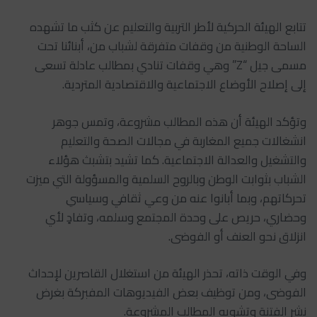
تتابع الهيئة الحركية لأطر التربية والتعليم عن كثب ما تشهده
الساحة الوطنية من وقفات متفرقة لشباب من، أبنائنا تحت
مسمى جيل “Z” وهي وقفات تنادي بمطالب عادلة تسعى
إلى إصلاح الأوضاع الاجتماعية والاقتصادية المتردية.
وتؤكد الهيئة أن هذه المطالب مشروعة، وتمس جوهر
انشغالات جميع المغاربة في مجالات الصحة والتعليم
والتشغيل والعدالة الاجتماعية. كما تشيد بتشبث هؤلاء
الشباب بثوابت الوطن وبالروح السلمية والمسؤولة التي ميزت
تحركاتهم، وبما أبانوا عنه من وعي ثقافي وسياسي
وحضاري، حريص على وحدة المجتمع وسلمه، وتفادٍ لأي
انزلاق نحو العنف أو الفوضى.
وفي الوقت ذاته، تحذر الهيئة من استغلال القاصرين لإحداث
الفوضى، ومن توظيف بعض الفيديوهات المفبركة بغرض
نشر الفتنة وتشويه المطالب المشروعة.