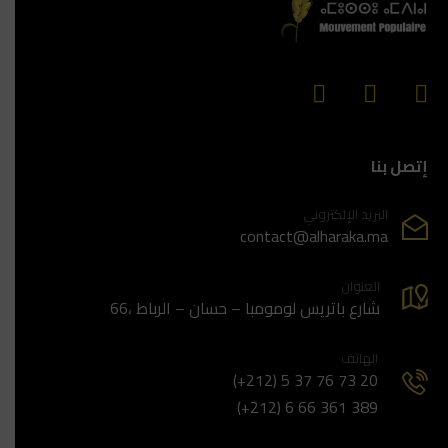
إتصل بنا
البريد الإلكتروني
contact@alharaka.ma
العنوان
66، شارع باتريس لومومبا – حسان – الرباط
الهاتف
(+212) 5 37 76 73 20
(+212) 6 66 361 389