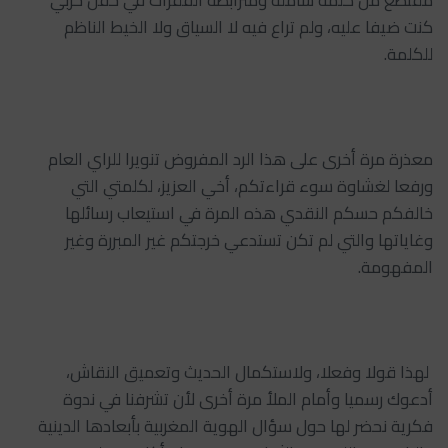
كنت ضيفا عليه، ولم تراع فيه لا السياق ولا الخيط الناظم
للكلمة.
‏‎معذرة مرة أخرى على هذا الرد المفروض تنويرا للراي العام
ورفعا لغشاوة سوء قراءتكم، أخي العزيز، لكلمتي التي
خالفكم حسكم النقدي هذه المرة في استيعاب رسائلها
وغاياتها والتي لم تكن تستدعي خرجتكم غير المبررة وغير
المفهومة.
‏‎ لهذا قولا وفعلا، ولاستكمال الحديث وتعميق النقاش،
أدعوك رسميا وأمام الملأ مرة أخرى لأن تشرفنا في ندوة
فكرية نحضر لها حول سؤال الهوية المغربية بأبعادها الدينية