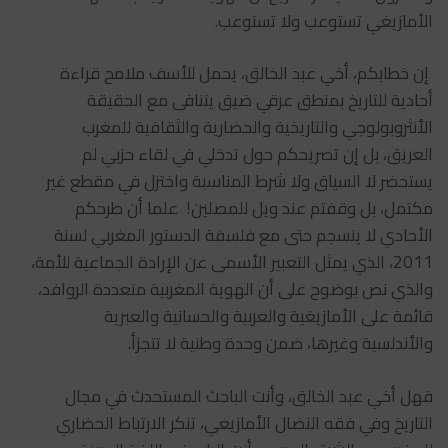
الأمازيغي تستوعب ولا تستوعب.
‏‎ إن خطابكم، أخي عبد الخالق، يحمل للأسف ملامح قراءة
أحادية للتاريخ بمنطق عرقي ضيق يتنافى مع الحقيقة
الأنثروبولوجي والتاريخية والحضارية والثقافية للمغرب
العريق، بل إن تصريحكم حول تدخلي في لقاء حزبي لم
يستحضر لا السياق ولا شرط المناسبة واختزل في مقطع غير
مكتمل، بل وقفتم عند ويل للمصلين! علما أن طرحكم
الأحادي لا ينسجم حتى مع فلسفة الدستور المغربي لسنة
2011، الذي يمثل التعبير الأسمى عن الإرادة الجماعية للأمة،
والذي نص بوضوح على أن الهوية المغربية متعددة الروافد،
قائمة على الأمازيغية والعربية والحسانية والعبرية
والأندلسية وغيرها، ضمن وحدة وطنية لا تتجزأ.
‏‎فهل أخي عبد الخالق، وأنت الباحث المستحدث في مجال
التاريخ وفي فقه النضال الأمازيغي، تنكر الارتباط الحضاري