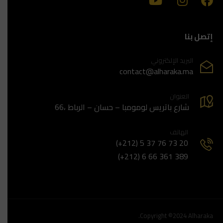
إتصل بنا
البريد الإلكتروني
contact@alharaka.ma
العنوان
66، شارع باتريس لومومبا – حسان – الرباط
الهاتف
(+212) 5 37 76 73 20
(+212) 6 66 361 389
Copyright ©2024 Alharaka.