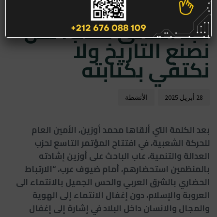
مفتوحة الى المؤرخ
عبد الخالق كلاب: نحن
نصنع التاريخ ولا
نكتفي بكتابته
28 أبريل 2025
الأنشطة
بعد الكلمة التي ألقاها محمد أوزين، الأمين العام
للحركة الشعبية، في افتتاح المؤتمر التاسع لحزب
العدالة والتنمية، عاب الباحث على أوزين إشادته
بالمنظمين استحضارهم، أمام ضيوف عرب، “الارتباط
الحضاري بالشرق العربي والحس الجميل بالانتماء الى
العروبة والإسلام، دون إغفال الانتماء إلى الهوية
والمجال والانسان داخل البلاد في إشارة إلى إغفال