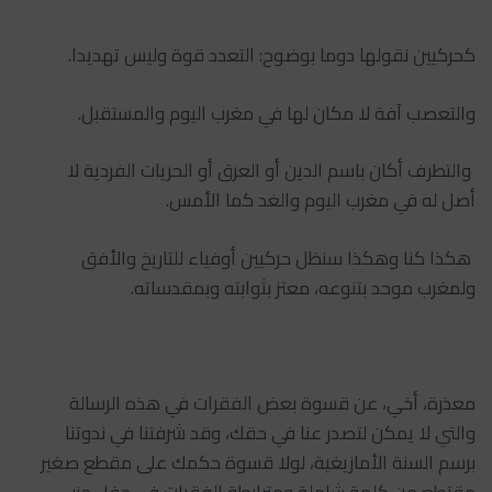
‏‎ والتطرف أكان باسم الدين أو العرق أو الحريات الفردية لا
أصل له في مغرب اليوم والغد كما الأمس.
‏‎ هكذا كنا وهكذا سنظل حركيين أوفياء للتاريخ والأفق
ولمغرب موحد بتنوعه، معتز بثوابته وبمقدساته.
‏‎معذرة، أخي، عن قسوة بعض الفقرات في هذه الرسالة
والتي لا يمكن لتصدر عنا في حقك، وقد شرفتنا في ندوتنا
برسم السنة الأمازيغية، لولا قسوة حكمك على مقطع صغير
مقتطع من كلمة شاملة ومترابطة الفقرات في حفل حزبي