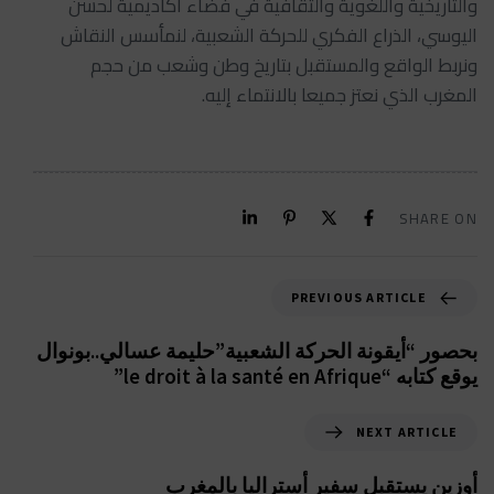
والتاريخية واللغوية والثقافية في فضاء أكاديمية لحسن
اليوسي، الذراع الفكري للحركة الشعبية، لنمأسس النقاش
ونربط الواقع والمستقبل بتاريخ وطن وشعب من حجم
المغرب الذي نعتز جميعا بالانتماء إليه.
SHARE ON
PREVIOUS ARTICLE
بحصور “أيقونة الحركة الشعبية”حليمة عسالي..بونوال
يوقع كتابه “le droit à la santé en Afrique”
NEXT ARTICLE
أوزين يستقبل سفير أستراليا بالمغرب