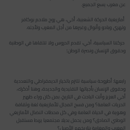
عن مغرب يسع الجميع.
‏‎ أمازيغية الحركة الشعبية، أخي، هي روح ملاحم بوكافر
ولهري وبادو وأنوال وغيرها من أجل المغرب ولأجله.
‏‎ حركتنا السياسية، أخي، تقدم الدروس ولا تتلقاها في الوطنية
وحقوق الإنسان ونصرة الوطن؛
‏‎رابعها: أطروحة سياسية تلتزم بالخيار الديمقراطي والتعددية
وحقوق الإنسان بأجيالها التقليدية والجديدة، وهنا أذكرك،
أخي العزيز وأنت الباحث في التاريخ، بمن كان وراء ظهير
الحريات العامة؟ ومن فسح المجال للأمازيغية لغة وثقافة
وهوية في الحياة العامة وفي كل محطات النضال الأمازيغي
الوطني الصادق؟ ومن يحمل بديلا مجتمعيا يربط مستقبل
المغرب والمغاربة بتاريخهم الأصيل؟