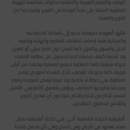
الروافد والتعابير اللغوية والثقافية مكونات متكاملة للهوية
المغربية المبنية على مبدأ الوحدة في التنوع، وتميز جيدا بين
التنوع والتعدد؛
‏‎ثالثها: أطروحة حقوقية تدعو إلى العدالة الاجتماعية
والمجالية بغية إنصاف الطبقات الفقيرة والهشة وتنمية
الجبل والسهل والقرى كما المدن دون تمييز عرقي أو لغوي،
ولا تشترط كشف فصيلة الدم للحصول على بطاقة الانتماء
لحركة شعبية بناها المغاربة لجميع المغاربة وخلقت من أرض
مورية، كما يحلو لك الوصف، لأجل قشدة الموريين وهم
المغاربة. هي حركة لا شرقية ولا غربية ترفض المزايدة وتعتز
بمجدها وتاريخها المشرف، وتؤمن بالعمق الأمازيغي الأصيل
الممتد لأكثر من ثلاثة وثلاثين قرنا دون أن تعادي التنوع
والتلاقح الحضاري المتلاحق.
‏‎ أمازيغية الحركة الشعبية، أخي، هي كذلك أمازيغية نضال
ممتد لعقود في الجبال وفي المدن وفي كل محفل دفاعا