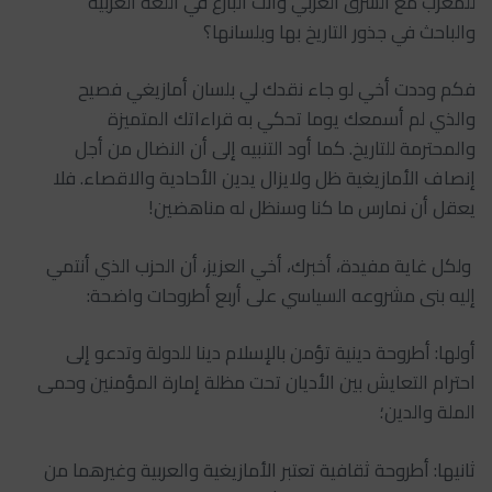
للمغرب مع الشرق العربي وأنت البارع في اللغة العربية
والباحث في جذور التاريخ بها وبلسانها؟
فكم وددت أخي لو جاء نقدك لي بلسان أمازيغي فصيح
والذي لم أسمعك يوما تحكي به قراءاتك المتميزة
والمحترمة للتاريخ. كما أود التنبيه إلى أن النضال من أجل
إنصاف الأمازيغية ظل ولايزال يدين الأحادية والاقصاء. فلا
يعقل أن نمارس ما كنا وسنظل له مناهضين!
‏‎ ولكل غاية مفيدة، أخبرك، أخي العزيز، أن الحزب الذي أنتمي
إليه بنى مشروعه السياسي على أربع أطروحات واضحة:
‏‎أولها: أطروحة دينية تؤمن بالإسلام دينا للدولة وتدعو إلى
احترام التعايش بين الأديان تحت مظلة إمارة المؤمنين وحمى
الملة والدين؛
‏‎ثانيها: أطروحة ثقافية تعتبر الأمازيغية والعربية وغيرهما من