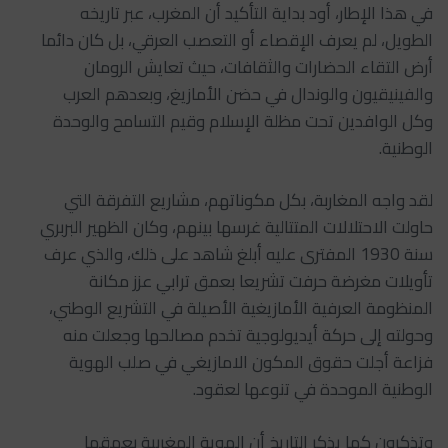
‏‎في هذا الإطار، أود بداية التأكيد أن المغرب، عبر تاريخه
الطويل، لم يعرف الإقصاء أو التعصب العرقي، بل كان دائما
أرض التقاء الحضارات والثقافات، حيث تعايش الرومان
والفينيقيون والوندال في حضن الأمازيغ، وبعدهم العرب
وكل الوافدين تحت مظلة الإسلام وقيم التسامح والوحدة
الوطنية.
‏‎لقد واجه المغاربة، بكل مكوناتهم، مشاريع التفرقة التي
حاولت الاحتلالات المتتالية غرسها بينهم، وكان الظهير البربري
سنة 1930 المفترى عليه أبلغ شاهد على ذلك، والذي عرف
تأويلات مغرضة حرفت تشريعا بعمق ترابي عزز مكانة
المنظومة العرفية الأمازيغية الأصيلة في التشريع الوطني،
وحولته إلى حركة أيديولوجية تخدم مصالحها وجعلت منه
فزاعة أجلت حقوق المكون الامازيغي في صلب الهوية
الوطنية الموحدة في تنوعها لعقود.
‏‎وتذكرون كما يذكر التاريخ أن الهوية المغربية بعمقها