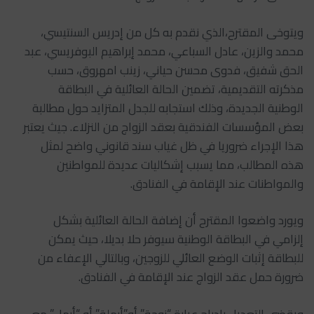
ويتوخى المقترح،الذي نقدم به كل من إدريس السنتيسي،
محمد والزين، عادل السباعي، محمد إبراهيم البوفريسي، عبد
الحق شفيق، فدوى محسن حياني، زينب امهروق، حسب
مذكرته التقديمية، تضمين الحالة العائلية في البطاقة
الوطنية الجديدة، وذلك استجابه للجدل المتزايد حول مطالبة
بعض المؤسسات الفندقية بعقد الزواج من النزلاء. جيث يعتبر
هذا الإجراء ضروريا في ظل غياب سند قانوني واضح لمثل
هذه المطالب، مما يسبب إشكاليات عديدة للمواطنين
والمواطنات عند الإقامة في الفنادق.
ويورد واضعوا المقترح أن إضافة الحالة العائلية بشكل
إلزامي في البطاقة الوطنية سيوفر حلا بديلا، حيث يمكن
للبطاقة إثبات الوضع العائلي للزوجين، وبالتالي الإعفاء من
ضرورة حمل عقد الزواج عند الإقامة في الفنادق.
ويقضي التعديل بإدراج عبارة “زوجة” أو”أرملة” أو “أرمل” مع