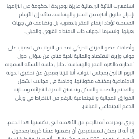
استفسرت النائبة البرلمانية عزيزة بوجريدة الحكومة عن التزامها
بإخراج مليون أسرة من الفقر والهشاشة، قائلة إن الأرقام
المسجلة تؤكد ارتفاع الفقر بالمغرب، بل وتضاعف في جهات
بعينها، ولاسيما الجهات ذات الامتداد القروي والجبلي.
وأضافت عضو الفريق الحركي بمجلس النواب في تعقيب على
جواب وزيرة الاقتصاد والمالية نادية فتاح، عن سؤال حول
“محاربة ظاهرة الفقر والهشاشة”، خلال جلسة الأسئلة الشفوية
اليوم الاثنين بمجلس النواب، أننا لازلنا بعيدين عن تحقيق الدولة
الاجتماعية بمختلف مكوناتها، وخاصة في مجالات الشغل
والتعليم والصحة والسكن وتحسين القدرة الشرائية ومحاربة
الفوارق المجالية والاجتماعية بالرغم من الانخراط في ورش
الدعم الاجتماعي المباشر.
وترى بوجريدة أنه بالرغم من الأهمية التي يكتسيها هذا الدعم،
إلا أنه لا يمكن للمستفيدين أن يضمنوا عيشا كريما بمدخول