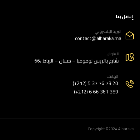
إتصل بنا
البريد الإلكتروني
contact@alharaka.ma
العنوان
66، شارع باتريس لومومبا – حسان – الرباط
الهاتف
(+212) 5 37 76 73 20
(+212) 6 66 361 389
Copyright ©2024 Alharaka.