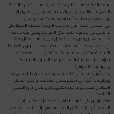
لسعة الصقيع داخل خيام هشة وفي ظروف لا تقبلها النخوة
المغربية”، قائلا : مازال كيبان عندنا بوحمرون بل وتحول إلى
وباء، بعدما رصدنا 25 ألف إصابة و120 وفاة بالمرض”.
في المقابل، انتقد أمين عام حزب الحركة الشعبية الإجهاز على
ما تبقى من منسوب الثقة لدى المواطن وخلق فئة جديدة
من السياسيين ومن رجال الأعمال على حساب النضال؛ قائلا
:”إن السياسة في البلاد تعيش اليوم الموت السريري للأوساط
التقليدية وبشكل غير مسبوق”، مشيرا إلى أن الصيغة التي
تمارس بها السياسة اليوم، “عنوانها الهمزة والانتهازية
والحربائية والافتراس”.
وتابع أوزين مردفا أن “ذلك ما نعاينه اليوم من خلال تسويف
ومراوغات، أدت إلى تشييع جثمان السياسة، وأصبح الفاعل
السياسي مجرد كومبارس، يكتفي، بل وينتشي بدور الأخرس
الصامت”.
وقال أوزين “في غياب النقاش الجاد داخل المؤسسات
الرسمية أدى إلى انتقال الحوار السياسي إلى منصات التواصل