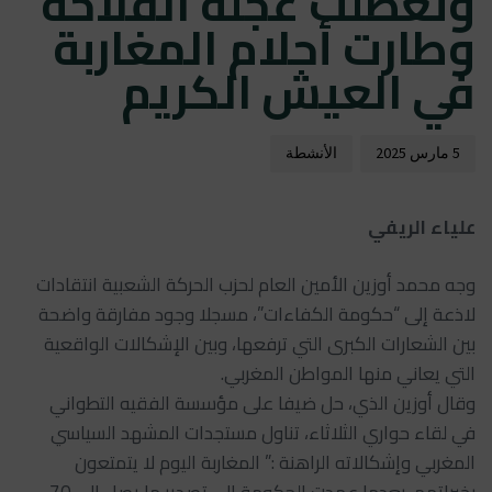
وتعطلت عجلة الفلاحة
وطارت أحلام المغاربة
في العيش الكريم
5 مارس 2025
الأنشطة
علياء الريفي
وجه محمد أوزين الأمين العام لحزب الحركة الشعبية انتقادات
لاذعة إلى “حكومة الكفاءات”، مسجلا وجود مفارقة واضحة
بين الشعارات الكبرى التي ترفعها، وبين الإشكالات الواقعية
التي يعاني منها المواطن المغربي.
وقال أوزين الذي، حل ضيفا على مؤسسة الفقيه التطواني
في لقاء حواري الثلاثاء، تناول مستجدات المشهد السياسي
المغربي وإشكالاته الراهنة :” المغاربة اليوم لا يتمتعون