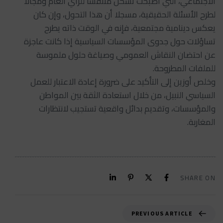
الاجتماعي، التي أصبحت تشكل متنفساً للرأي العام ومجالاً
لطرح الأسئلة الحقيقية، مسجلا أن هذا التحول، وإن كان
يعكس دينامية مجتمعية، فإنه في الوقت ذاته يطرح
تساؤلات حول جدوى المؤسسات السياسية إذا كانت عاجزة
عن احتضان النقاش العمومي وصياغة حلول ملموسة
للملفات المطروحة.
وخلص أوزين إلى التأكيد على ضرورة إعادة الاعتبار للعمل
السياسي النبيل، من خلال استعادة الثقة بين المواطن
والمؤسسات، وتقديم بدائل واقعية تستجيب لانتظارات
المغاربة.
SHARE ON
PREVIOUS ARTICLE