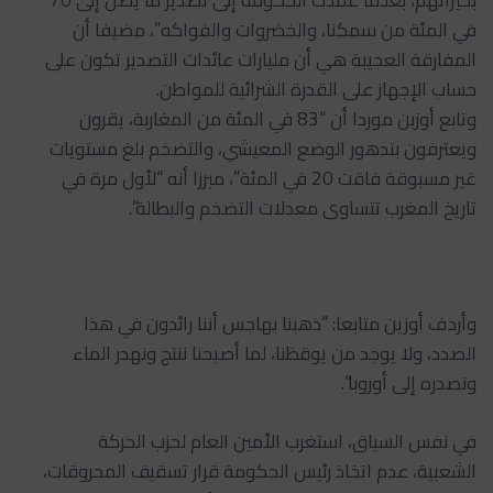
بخيراتهم، بعدما عمدت الحكومة إلى تصدير ما يصل إلى 70
في المئة من سمكنا، والخضروات والفواكه”، مضيفا أن
المفارقة العجيبة هي أن مليارات عائدات التصدير تكون على
حساب الإجهاز على القدرة الشرائية للمواطن.
وتابع أوزبن موردا أن “83 في المئة من المغاربة، يقرون
ويعترفون بتدهور الوضع المعيشي، والتضخم بلغ مستويات
غير مسبوقة فاقت 20 في المئة”، مبرزا أنه “لأول مرة في
تاريخ المغرب تتساوى معدلات التضخم والبطالة”.
وأردف أوزين متابعا: “ذهبنا بهاجس أننا رائدون في هذا
الصدد، ولا يوجد من يوقظنا، لما أصبحنا ننتج ونهدر الماء
ونصدره إلى أوروبا”.
في نفس السياق، استغرب الأمين العام لحزب الحركة
الشعبية، عدم اتخاذ رئيس الحكومة قرار تسقيف المحروقات،