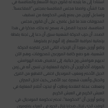
استنادا إلى ما يتيحه له قانون حرية الأسعار والمنافسة في
هذا الشأن، واصفا مجلس المنافسة بمجلس “المقاعسة”.
وتساءل أوزين من يمنع رئيس الحكومة من تسقيف
المحروقات منذ ما قبل عامين، على أن قانون مجلس
المنافسة، تحديدا الفصل 4، يسمح له بذلك، مذكرا في هذا
الصدد، أن حزب الحركة الشعبية سبق أن دعا إلى لجنة يقظة
برلمانية لمراقبة الأسعار، إلا أنهم لم يقبلوها.
وتابع أوزين موردا أن الإجراء الثاني الذي تقترحه الحركة
الشعبية، هو دفع كافة الموزعين للمحروقات، وهم الآن
لديهم هوامش ربح خيالية، إلى تخفيض هذه الهوامش.
بالموزاة، أكدأوزين أن ذاكرة المغاربة لن تنسى أنه في زمن
الجيل الأخضر ومغرب المونديال اختفى القطيع من القرى
والجبال وألغيت شعيرة عيد الأضحى،خيث اختل الميزان
وتعطلت عجلة الفلاحة وطارت أو تبخرت أحلام المغاربة في
العيش الكريم في العيش الكريم.
وتابع أوزين أن “الحكومة”، تحضر لحكومة المونديال، في
الوقت الذي لازال ضحايا زلزال الحوز في العراء يقاومون