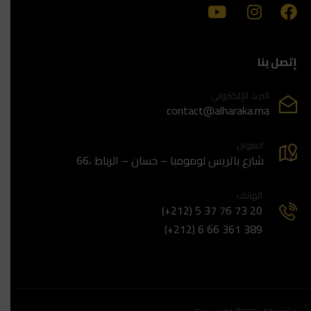
إتصل بنا
البريد الإلكتروني
contact@alharaka.ma
العنوان
66، شارع باتريس لومومبا – حسان – الرباط
الهاتف
(+212) 5 37 76 73 20
(+212) 6 66 361 389