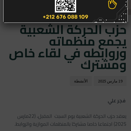
hed
hed
حزب الحركة الشعبية
on:
in:
يجمع منظماته
وروابطه في لقاء خاص
ومشترك
19 مارس 2025
الأنشطة
فجر علي
يعقد حزب الحركة الشعبية بوم السبت المقبل، (22مارس
2025) اجتماعا خاصا مشتركا بالمنظمات الموازية والروابط.