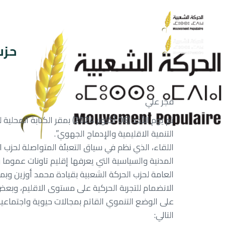
حزب
فجر علي
تم يوم الأحد (06 أكتوبر 4
التنمية الاقليمية والإدماج الجهوي”.
اللقاء، الذي نظم في سياق التعبئة المتواصلة لحزب ال
المدنية والسياسية التي يعرفها إقليم تاونات عموم
العامة لحزب الحركة الشعبية بقيادة محمد أوزين وبم
الانضمام للتجربة الحركية على مستوى الاقليم، وبعض 
على الوضع التنموي القاتم بمجالات حيوية واجتماعية
التالي: