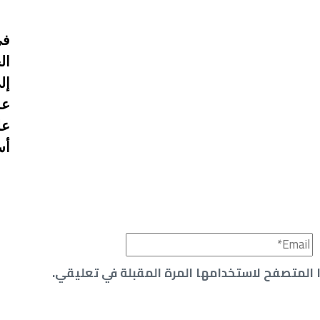
في
ال
إل
عم
عل
أس
 المتصفح لاستخدامها المرة المقبلة في تعليقي.