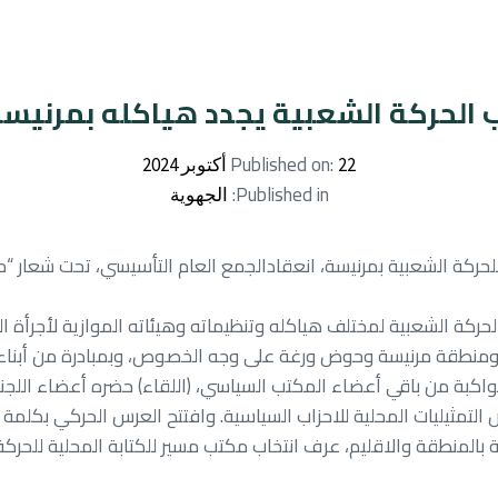
 الحركة الشعبية يجدد هياكله بمرنيس
Published on:
22 أكتوبر 2024
Published in:
الجهوية
202) بمقر الكتابة المحلية للحركة الشعبية بمرنيسة، انعقادالجمع العام التأسيسي
حركة الشعبية لمختلف هياكله وتنظيماته وهيئاته الموازية لأجرأة الب
ا ومنطقة مرنيسة وحوض ورغة على وجه الخصوص، وبمبادرة من أبناء
واكبة من باقي أعضاء المكتب السياسي، (اللقاء) حضره أعضاء اللجنة
التمثيليات المحلية للاحزاب السياسية. وافتتح العرس الحركي بكلمة
 بالمنطقة والاقليم، عرف انتخاب مكتب مسير للكتابة المحلية للحر