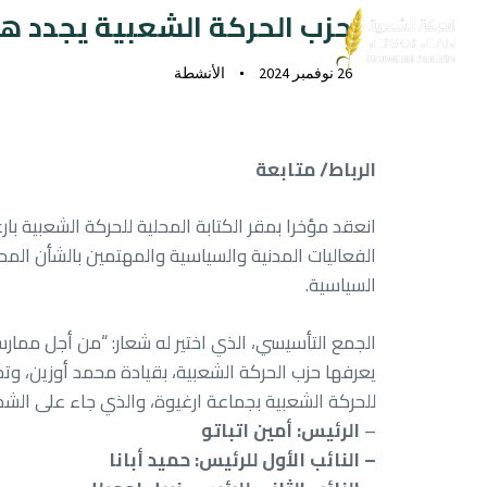
حزب الحركة الشعبية يجدد هيا
الحركة
البديل الحركي
الوثائ
26 نوفمبر 2024
الأنشطة
الرباط/ متابعة
انعقد مؤخرا بمقر الكتابة المحلية للحركة الشعبية بار
الفعاليات المدنية والسياسية والمهتمين بالشأن المح
السياسية.
الجمع التأسيسي، الذي اختير له شعار: “من أجل ممارس
يعرفها حزب الحركة الشعبية، بقيادة محمد أوزين، وتج
للحركة الشعبية بجماعة ارغيوة، والذي جاء على الشكل
–
الرئيس: أمين اتباتو
– النائب الأول للرئيس: حميد أبانا