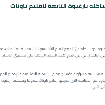
كله بارغيوة التابعة لاقليم تاونات
ق المرجعية
أخبارنا
المنظمات الموازية
الحركة في البرلمان
غيوة (دوار الحاجيين) الجمع العام التأسيسي، التابعة لإقليم تاونات،
لي الراغبين في في انجاح هذه التجربة الحركية على مستوى الاقليم، 
ة سياسية مسؤولة ومُسَاهِمَة في التنمية الاقليمية والإدماج الجه
اوبا مع الدينامية التي يعرفها إقليم تاونات عموما ومنطقة ارغيوة 
 التالي: