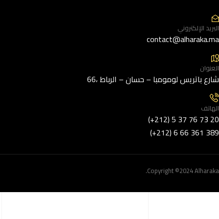
البريد الإلكتروني
contact@alharaka.ma
العنوان
66، شارع باتريس لومومبا – حسان – الرباط
الهاتف
(+212) 5 37 76 73 20
(+212) 6 66 361 389
Copyright ©2024 Alharaka.