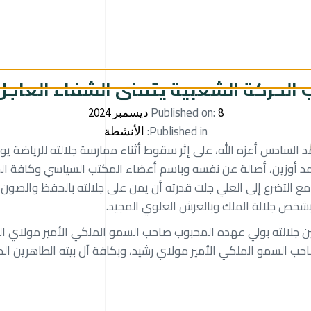
 الحركة الشعبية يتمنى الشفاء العاجل 
Published on:
8 ديسمبر 2024
Published in:
الأنشطة
السادس أعزه الله، على إثر سقوط أثناء ممارسة جلالته للرياضة يو
حمد أوزين، أصالة عن نفسه وباسم أعضاء المكتب السياسي وكافة الح
 مع التضرع إلى العلي جلت قدرته أن يمن على جلالته بالحفظ والصو
بشخص جلالة الملك وبالعرش العلوي المجيد.
عين جلالته بولي عهده المحبوب صاحب السمو الملكي الأمير مولاي 
احب السمو الملكي الأمير مولاي رشيد، وبكافة آل بيته الطاهرين الم