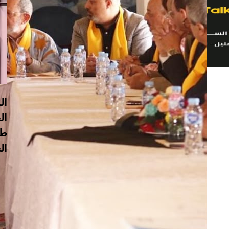
ال
ال
طل
الج