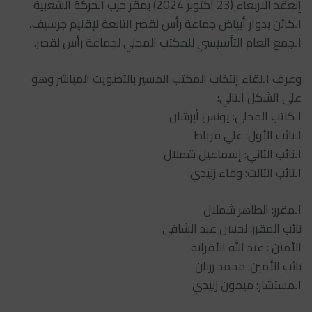
إنعقد الاربعاء (23 أكتوبر 2024) بمقر حزب الحركة الشعبية
الكائن بدوار أبياض جماعة رأس لقصر التابعة لإقليم جرسيف،
الجمع العام التأسيسي للمكتب المحلي لجماعة رأس لقصر.
وعرف اللقاء إنتخاب المكتب المسير بالتصويت المباشر وهو
على الشكل التالي:
الكاتب المحلي: يونس أبرشان
النائب الأول: علي فرياط
النائب الثاني: إسماعيل شملال
النائب التالث: وفاء زنيدي
المقرر: الطاهر شملال
نائب المقرر: لحسن عبد الشافي
الأمين : عبد الله الأقرابة
نائب الأمين: محمد زربان
المستشار: ميمون زنيدي