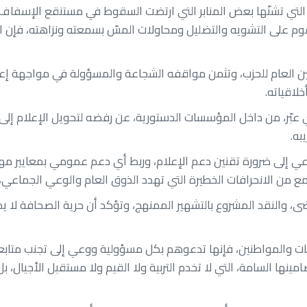
التي تشنّها بعض المنابر التي ارتضت السقوط في مستنقع الإسفاف و
م على التشويه والتضليل ومحاولات المسّ بسمعته ونزاهته، فإن الك
ن العام للحزب، وتثمن مواقفه الشجاعة والمسؤولة في مواجهة إعلا
لاقياته.
، من داخل المؤسسات الدستورية، عن رفضه لتحويل الإعلام إلى أدا
به.
عي إلى ضرورة تقنين دعم الإعلام، وربط أي دعم عمومي بمعايير مهن
من الانحرافات الخطيرة التي تهدد الذوق العام والوعي الجماعي، 
، والنقد المشروع بالتشهير الممنهج، وتؤكد أن حرية الصحافة لا يمكن
نات والمواطنين، فإنها تدعوهم بكل مسؤولية ووعي إلى تجنب متابع
مينها السامة، التي لا تخدم التربية ولا القيم ولا مستقبل الأجيال، 