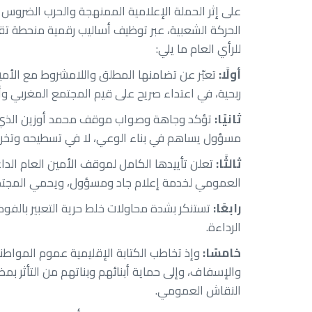
على إثر الحملة الإعلامية الممنهجة والحرب الضروس 
الحركة الشعبية، عبر توظيف أساليب رقمية منحطة تقو
للرأي العام ما يلي:
أولًا:
تعبّر عن تضامنها المطلق واللامشروط مع الأمي
ربحية، في اعتداء صريح على قيم المجتمع المغربي وأخ
ثانيًا:
تؤكد وجاهة وصواب موقف محمد أوزين الذي عبّر
مسؤول يساهم في بناء الوعي، لا في تسطيحه وتخري
ثالثًا:
تعلن تأييدها الكامل لموقف الأمين العام الدا
العمومي لخدمة إعلام جاد ومسؤول، ويحمي المجتمع 
رابعًا:
تستنكر بشدة محاولات خلط حرية التعبير بالفوضى
الرداءة.
خامسًا:
وإذ تخاطب الكتابة الإقليمية عموم المواط
والإسفاف، وإلى حماية أبنائهم وبناتهم من التأثر بمضا
النقاش العمومي.