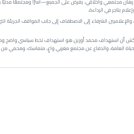
 هو رهان مجتمعي وأخلاقي، يفرض على الجميع—أسرًا ومجتمعًا مدنيً
علام يتاجر في الرداءة.
والإعلاميين الشرفاء إلى الاصطفاف إلى جانب المواقف الجريئة التي
 بمراكش أن استهداف محمد أوزين هو استهداف لخط سياسي واضح ومزع
الحياة العامة، والدفاع عن مجتمع مغربي واعٍ، متماسك، ومحمي من ال