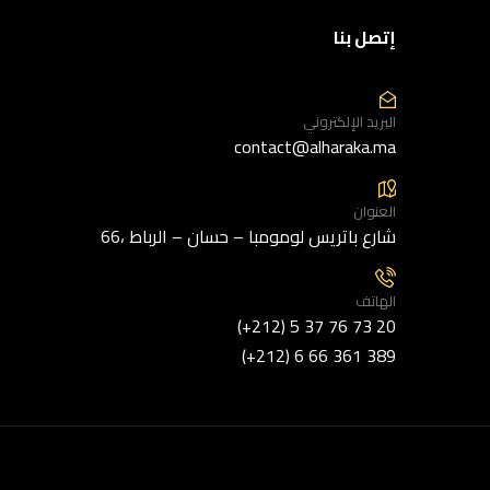
إتصل بنا
البريد الإلكتروني
contact@alharaka.ma
العنوان
66، شارع باتريس لومومبا – حسان – الرباط
الهاتف
(+212) 5 37 76 73 20
(+212) 6 66 361 389