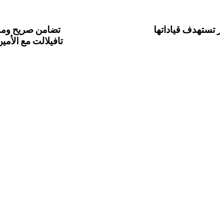
 تستهدف قياداتها
تضامن صريح ومس
تافيلالت مع الأمي