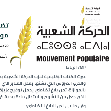
تضا
موا
20 ديسمبر 2025
الأنشط
MP/ الرباط
عبرت الكتاب الإقليمية لحزب الحركة الشعبية ب
والحرب الضروس التي تشنّها بعض المنابر التي
بالموازاة، ثمن بلاغ تضامني يحمل توقيع عزيزة
الذي جعل من التشهير والابتذال مادة ربحية، ف
وفي ما يلي نص البلاغ التضامني: