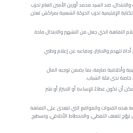
الابتذال، ضد السيد محمد أوزين الأمين العام لحزب
تابة الإقليمية لحزب الحركة الشعبية بمراكش تعلن
م التفاهة الذي جعل من التشهير والابتذال مادة
ة للهدم والابتزاز، ودفاعه عن إعلام وطني
ية وأخلاقية صارمة، بما يضمن توجيه المال
خاصة لدى فئة الشباب.
 أن تكون غطاءً للإساءة أو الابتزاز أو نشر
ة هذه القنوات والمواقع التي تتغذى على التفاهة
بل تروّج للعنف اللفظي، والانحطاط الأخلاقي، وتسطيح