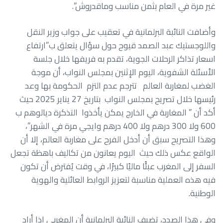
غير مرة في العام بثمن مناسب وماقدروش”.
وأضافت النائبة البرلمانية في تعقيب على جواب وزير النقل
واللوجستيك عبد الصمد قيوح حول سؤال يتعلق ب”ارتفاع
اسعار تذاكر الرحلات الجوية، تقدم به فريفها خلال جلسة
الأسئلة الشفوية، اليوم الإثنين بمجلس النواب، أن موجة
الغضب لمغاربة العالم تترجم عدم التزم الحكومة بها وعد
رئيسها خلال تصريح بمجلس النواب بتاريخ 27 يناير 2025 حيث
أكد أن ” المغاربة في الخارج يمكن يأخذوا التذكرة ديالوهم ب
600 ولا 300 درهم ولا 400 درهم وايجي مرة في الشهر”،
وهذا التصريح سبق أن أدخل الفرح على مغاربة العالم، إلا أن
الواقع عكس ذلك حيث اليوم يعانون من تكاليف باهظة تجعل
السفر إلى المغرب عبئًا ماليًا كبيرًا، في وقت يُفترض أن تكون
فيه هذه العملية مناسبة لتعزيز الروابط العائلية والهوية
الوطنية.
وفي هذا الصدد، تضيف النائبة البرلمانية أن المغربي إذا أراد