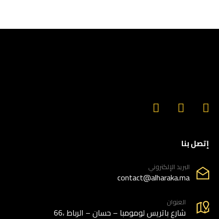
إتصل بنا
البريد الإلكتروني
contact@alharaka.ma
العنوان
66، شارع باتريس لومومبا – حسان – الرباط