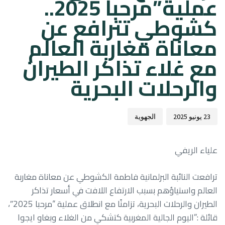
عملية”مرحبا 2025..
كشوطي تترافع عن
معاناة مغاربة العالم
مع غلاء تذاكر الطيران
والرحلات البحرية
23 يونيو 2025
الجهوية
علياء الريفي
ترافعت النائبة البرلمانية فاطمة الكشوطي عن معاناة مغاربة
العالم واستياؤهم بسبب الارتفاع اللافت في أسعار تذاكر
الطيران والرحلات البحرية، تزامنًا مع انطلاق عملية “مرحبا 2025″،
قائلة :”اليوم الجالية المغربية كتشكي من الغلاء وبغاو ايجوا