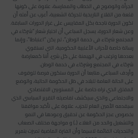
الجرأة والوضوح في الخطاب والممارسة، علاوة على كونها
قلعة من القلاع التاريخية للحركة الشعبية، أعرب عن أمله أن
تكون الدورة ناجحة بكل المقاييس على غرار الدورات السابقة.
وعن شعار الدورة، يسجل السباعي أن اختيار شعار “شركاء في
المجتمع شركاء في خدمة الوطن”، لم يكن “اعتباطا”، وإنما
رسالة خاصة لأحزاب الأغلبية الحكومية، التي تستقوي
بعددها وترغب في الهيمنة على كل شئ، أننا كمعارضة
شركاء في المجتمع وشركاء في خدمة الوطن.
وأردف السباعي متابعا أن الدورة ستكون فرصة للوقوف
على الحالة العامة للبلاد في ظل الحكومة الحالية، والوضع
المقلق الذي نراه خاصة على المستويين الاقتصادي
والاجتماعي والذي سيكشف تفاصيله التقرير السياسي الذي
سيقدمه الأمين العام للحزب، علاوة على تأكيد مواقفنا
بخصوص عجز الحكومة عن تحقيق وعودها في النمو
والتشغيل والحد من الغلاء (..) و مواجهة مختلف الصعاب
والتحديات القائمة لاسيما وأن الفترة الماضية تميزت بتمرير