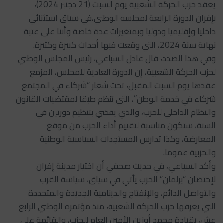
يعقد حزب الحركة الشعبية يوم السبت (21 دجنبر 2024)،
بإفران الدورة الرابعة لمجلسه الوطني،في سياق استثنائي
داخليا وإقليميا ودوليا وبمتغيرات عدة خاصة وأننا على عتبة
نهاية سنة 2024، التي وقعت فيها أحداث كبيرة وكثيرة.
وفي هذا الصدد، قال عادل السباعي، رئيس المجلس الوطني
لحزب الحركة الشعبية، إن الدورة العادية للمجلس، المزمع
عقدها يوم السبت المقبل، تحت شعار “شركاء في المجتمع
شركاء في خدمة الوطن”، التي تنظم طبقا لمقتضيات القانون
والنظام الداخلي للحزب، والذي يقضي بتنظيم دورتين في
السنة، ستكون مناسبة لتقييم أداء الحزب من موقع
المعارضة، وكذا تدارس المستجدات السياسية الوطنية
والحزبية عموما.
وأكد السباعي، في حديث صحفي أن اختيار مدينة إفران
لإحتضان “برلمان” الحزب يأتي في سياق، سياسة القرب
والتواصل الدائم، والإنفتاح والدينامية الجديدة والمتجددة
التي يعرفها حزب الحركة الشعبية، منذ مؤتمره الوطني الرابع
عش، بقيادة محمد أوزين الأمين العام للحزب، والقائمة على