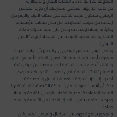
الحكومة لميزانية 2025 المخيبة للآمال والانتظارات.
من جانب آخر، يورد السباعي مسترسلا، أن دورة المجلس
الوطني، ستكون فرصة للتأكيد على مكانة الحزب والرفع من
إيقاعه من موقع المعارضة، من خلال مختلف مؤسساته
وهيئاته ومناضليه،خاصة ونحن على عتبة تحديات 2026
الإنتخابية وما تتطلبه المرحلة من استعداد لتثبيت “البديل
الحركي”.
وخلص رئيس المجلس الوطني إلى التذكير بأن برنامج الدورة
سيعرف أيضا، تقديم مقترحات تعديل النظام الأساسي للحزب،
وانتخاب أعضاء اللجان الدائمة للحزب، فضلا عن عرض رغبة
انضمام “التكتل الديمقراطي المغربي”الذي يتزعمه زهير
أصدور إلى حزب الحركة الشعبية، للتداول والمصادقة .
يذكر أن أشغال دورة “برلمان” الحركة الشعبية، التي تحتضنها
القاعة المتواجدة بمديرية القطب الرقمي للفلاحة والغابات
ومرصد الجفاف بافران، تنطلق ابتداءا من التاسعة والنصف
صباحا.
ويتمحور برنامج الدورة، بين استقبال وتسجيل المشاركين