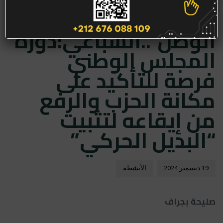
المجتمع شركاء في
خدمة
الوطن”..السباعي:دورة
المجلس الوطني
فرصة للتأكيد على
مكانة الحزب والرفع
من إيقاعه لتثبيت
“البديل الحركي”
19 ديسمبر 2024
الأنشطة
صليحة بجراف