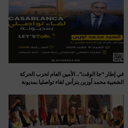
في إطار “جا الوقت”.. الأمين العام لحزب الحركة
الشعبية محمد أوزين يترأس لقاء تواصليا بمديونة