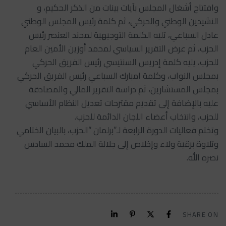
وافتتاح أشغال المجلس بآيات بينات من الذكر الحكيم، و
النشيدين الوطني والحركي، ثم كلمة رئيس المجلس الوطني
عادل السباعي، تليه الكلمة التوجيهية لمحند العنصر رئيس
الحزب، ثم عرض التقرير السياسي لمحمد أوزين الأمين العام
للحزب، يليه كلمة إدريس السنتيسي رئيس الفريق الحركي
بمجلس النواب، وكلمة امبارك السباعي رئيس الفريق الحركي
بمجلس المستشارين، ثم دراسة التقرير المالي والمصادقة
عليه بالإضافة إلى تقديم مقترحات تعديل النظام الأساسي
للحزب، وانتخاب أعضاء اللجان الدائمة للحزب.
وتختم فعاليات الدورة الرابعة لـ”برلمان “الحزب، بالبيان الختامي
وتلاوة برقية ولاء وإخلاص إلى جلالة الملك محمد السادس
نصره الله.
SHARE ON