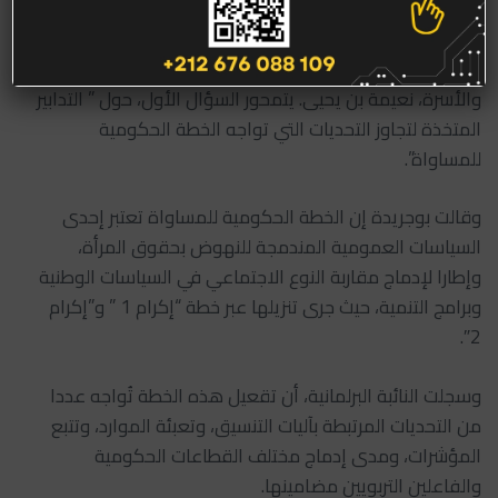
وجهت عزيزة بوجريدة، عضو الفريق الحركي بمجلس النواب،
سؤالين كتابين إلى وزيرة التضامن والإدماج الاجتماعي
والأسرة، نعيمة بن يحيى. يتمحور السؤال الأول، حول ” التدابير
المتخذة لتجاوز التحديات التي تواجه الخطة الحكومية
للمساواة”.
وقالت بوجريدة إن الخطة الحكومية للمساواة تعتبر إحدى
السياسات العمومية المندمجة للنهوض بحقوق المرأة،
وإطارا لإدماج مقاربة النوع الاجتماعي في السياسات الوطنية
وبرامج التنمية، حيث جرى تنزيلها عبر خطة “إكرام 1 ” و”إكرام
2″.
وسجلت النائبة البرلمانية، أن تقعيل هذه الخطة تُواجه عددا
من التحديات المرتبطة بآليات التنسيق، وتعبئة الموارد، وتتبع
المؤشرات، ومدى إدماج مختلف القطاعات الحكومية
والفاعلين التربويين مضامينها.