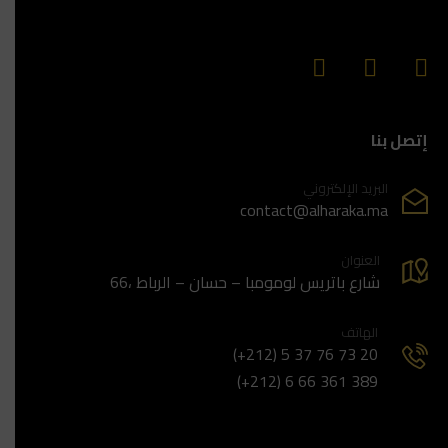
إتصل بنا
البريد الإلكتروني
contact@alharaka.ma
العنوان
66، شارع باتريس لومومبا – حسان – الرباط
الهاتف
(+212) 5 37 76 73 20
(+212) 6 66 361 389