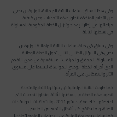
وفي هذا السياق، ساءلت النائبة البرلمانية، الوزيرة بن يحيى
عن التدابير المتخذة لتجاوز هذه التحديات، وعن كيفية
مراعاتها في إطار الإعداد وتنزيل الخطة الحكومية للمساواة
في نسختها الثالثة.
وفي سياق ذي صلة، ساءلت النائبة البرلمانية الوزيرة بن
يحيى،في السؤال الكتابي الثاني “حول الخطة الوطنية
للمساواة، المحقق والمرتقب”، مستفسرة عن مدى التقدم
الذي أحرزته الخطة الوطني للمواساة، لاسيما على مستوى
الأثر والانعكاس على المرأة,
كما طرحت النائبة البرلمانية في سؤالها التدابيرالمتخذة
لتطويرهذه الخطة في نسختها الثالثة، وتجاوزالتحديات التي
اعترضتها، ذلك وفق دستور 2011، والاتفاقيات الدولية ذات
الصلة، وبما يكافح كل أشكال التمييز بين الجنسين.
كما ساءلت بوجريدة الوزيرة عن الإجراءات المزمع اتخاذها