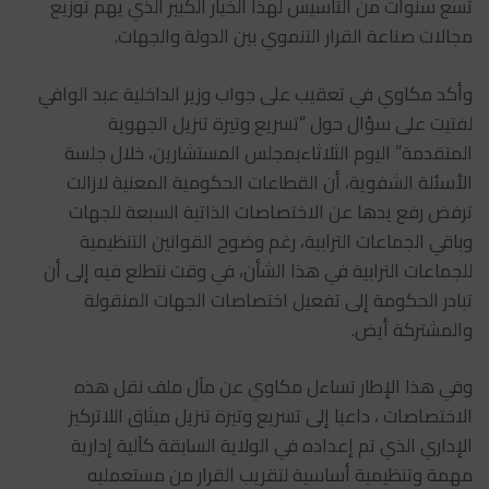
تسع سنوات من التأسيس لهذا الخيار الكبير الذي يهم توزيع
مجالات صناعة القرار التنموي بين الدولة والجهات.
وأكد مكاوي في تعقيب على جواب وزير الداخلية عبد الوافي
لفتيت على سؤال حول “تسريع وتيرة تنزيل الجهوية
المتقدمة” اليوم الثلاثاءبمجلس المستشارين، خلال جلسة
الأسئلة الشفوية، أن القطاعات الحكومية المعنية لازالت
ترفض رفع يدها عن الاختصاصات الذاتية السبعة للجهات
وباقي الجماعات الترابية، رغم وضوح القوانين التنظيمية
للجماعات الترابية في هذا الشأن، في وقت نتطلع فيه إلى أن
تبادر الحكومة إلى تفعيل اختصاصات الجهات المنقولة
والمشتركة أيض.
وفي هذا الإطار تساءل مكاوي عن مآل ملف نقل هذه
الاختصاصات ، داعيا إلى تسريع وتيرة تنزيل ميثاق اللاتركيز
الإداري الذي تم إعداده في الولاية السابقة كآلية إدارية
مهمة وتنظيمية أساسية لتقريب القرار من مستعمليه