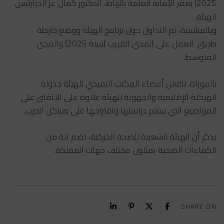
2025) بمقر الأمانة العامة بالرباط، الدكتور كمال عز الدينرئيس
الهيئة.
وبالمناسبة، تم التداول حول برنامج الهيئة ووضع خارطة
طريق العمل على المدي القريب (سنة 2025) والمدى
المتوسط.
بالموزاة، ناقش أعضاء المكتب التفيذي للهيئة جدولة
الهيكلة الإقليمية والجهوية للهيئة علاوة على الاتفاق على
المواضيع التي ستتم دراستها واقتراحها على هياكل الحزب.
يذكر أن الهيئة الشعبية للصحة الحركية، تضم ثلة من
الكفاءات الصحية يمثلون مختلف جهات المملكة.
SHARE ON