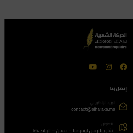
إتصل بنا
البريد الإلكتروني
contact@alharaka.ma
العنوان
66، شارع باتريس لومومبا – حسان – الرباط