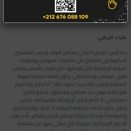
المهنيين
22 يوليو 2025
الأنشطة
علياء الريفي
دعا رئيس الفريق الحركي بمجلس النواب إدريس السنتيسي،
الحكومة إلى الانفتاح على مقترحات المهنيين، ومكونات
الساحة الإعلامية بكل تنوعاتها، حتى نضمن تأسيس مجلس
قوي، مستقل، وديمقراطي، يكون رافعة حقيقية لمهنة
الصحافة وليس عبئا جديدا عليها، قائلا :”ما نحتاج إليه اليوم
هو إعلام مهني، حر، مستقل، ومسؤول، يخضع لتقنين
ديمقراطي، لا لتأطير إداري أو وصاية مؤسساتية، مجلس
وطني يكون فضاء للحكامة المهنية، لا مجرد جهاز للتصديق
والمراقبة(..) ومدخلا حقيقيا لإصلاح شامل للقطاع، يأخذ بعين
الاعتبار الإشكاليات البنيوية التي يعاني منها، من هشاشة