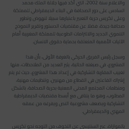
والاعلام سنة 2002، التي أكد فيها جلالة الملك محمد
السادس على دور الصحافة في البناء الديمقراطي للمملكة
وعلى تكريس حرية التعبير باعتبارها سبيلا لنهوض وتطور
صحافة جيدة، فضلا عن مقتضيات الدستور وتقرير النموذج
التنموي الجديد والالتزامات الطوعية للمملكة المغربية أمام
الآليات الأممية المتعلقة بحماية حقوق الانسان.
وسجل رئيس الفريق الحركي بالغرفة الأولى، بأن هذا
المشروع، في صيغته الحالية، يثير العديد من الملاحظات، منها
تغييب المقاربة التشاركية في إعداد هذا المشروع، حيث لم يتم
إشراك الفاعلين في القطاع من مهنيين، وتنظيمات مهنية،
ومنظمات المجتمع المدني المعنية بحرية الصحافة، بالشكل
المطلوب، وهو ما يتنافى مع أبسط مقتضيات الديمقراطية
التشاركية ويضعف مشروعية النص ويفرغه من عمقه
المهني والديمقراطي.
بالموازاة، عبر السنتيسي عن التخوف من التوجه نحو تكريس