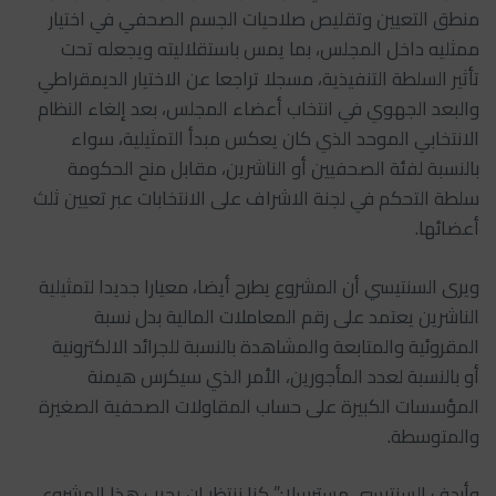
منطق التعيين وتقليص صلاحيات الجسم الصحفي في اختيار
ممثليه داخل المجلس، بما يمس باستقلاليته ويجعله تحت
تأثير السلطة التنفيذية، مسجلا تراجعا عن الاختيار الديمقراطي
والبعد الجهوي في انتخاب أعضاء المجلس، بعد إلغاء النظام
الانتخابي الموحد الذي كان يعكس مبدأ التمثيلية، سواء
بالنسبة لفئة الصحفيين أو الناشرين، مقابل منح الحكومة
سلطة التحكم في لجنة الاشراف على الانتخابات عبر تعيين ثلث
أعضائها.
ويرى السنتيسي أن المشروع يطرح أيضا، معيارا جديدا لتمثيلية
الناشرين يعتمد على رقم المعاملات المالية بدل نسبة
المقروئية والمتابعة والمشاهدة بالنسبة للجرائد الالكترونية
أو بالنسبة لعدد المأجورين، الأمر الذي سيكرس هيمنة
المؤسسات الكبيرة على حساب المقاولات الصحفية الصغيرة
والمتوسطة.
وأردف السنتيسي مسترسلا:” كنا ننتظر ان يجيب هذا المشروع