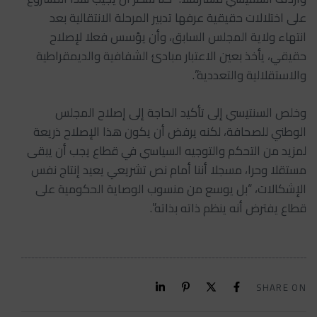
على اختلالات حقيقية عرفها تدبير المرحلة الانتقالية بعد
انتهاء ولاية المجلس السابق، وأن يؤسس فعلا لإصلاح
حقيقي، يأخذ بعين الاعتبار مبادئ الشفافية والديمقراطية
والاستقلالية والتعددية”.
وخلص السنتيسي إلى تأكيد الحاجة إلى إصلاح المجلس
الوطني للصحافة، لكنه يرفض أن يكون هذا الإصلاح ذريعة
لمزيد من التحكم والتوجيه السياسي في قطاع يجب أن يبقى
مستقلا وحرا، مسجلا أننا أمام نص تشريعي يعيد إنتاج نفس
الإشكالات، “بل يوسع من منسوب الوصاية الحكومية على
قطاع يفترض أنه ينظم ذاته بذاته”.
SHARE ON