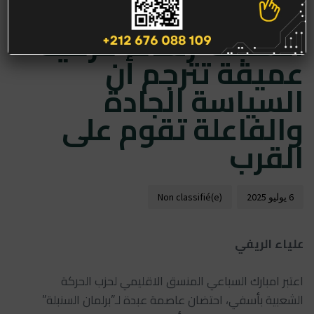
آسفي لـ”برلمان
السنبلة”رسالة حركية
عميقة تترجم أن
السياسة الجادة
والفاعلة تقوم على
القرب
6 يوليو 2025
Non classifié(e)
علياء الريفي
اعتبر امبارك السباعي المنسق الاقليمي لحزب الحركة
الشعبية بأسفي، احتضان عاصمة عبدة لـ”برلمان السنبلة”