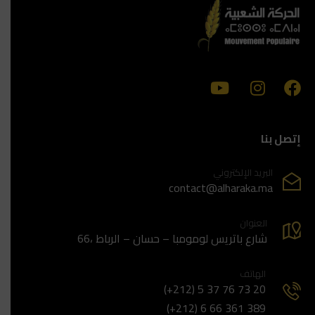
إتصل بنا
البريد الإلكتروني
contact@alharaka.ma
العنوان
66، شارع باتريس لومومبا – حسان – الرباط
الهاتف
(+212) 5 37 76 73 20
(+212) 6 66 361 389