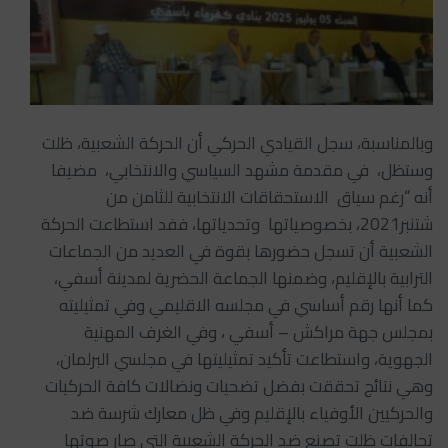
وبالمناسبة، سجل القيادي الحركي أن الحركة الشعبية، ظلت
وستظل، في مقدمة مشهد السياسي والانتخابي، مضيفا
أنه “رغم سياق الاستحقاقات الانتخابية للثامن من
شتنبر2021، بخصوصياتها وتحدياتها، ففد استطاعت الحركة
الشعبية أن تسجل حضورها بقوة في العديد من الجماعات
الترابية بالإقليم، وضمنها الجماعة الحضرية لمدينة أسفي،
كما أنها رقم أساسي في مجلسه الاقليمي وفي تمثيليته
بمجلس جهة مراكش – أسفي ، وفي الغرف المهنية
الجهوية، واستطاعت تأكيد تمثيليتها في مجلسي البرلمان،
وهي نتائج تحققت بفضل تضحيات ونضالات كافة الحركيات
والحركيين الأوفياء بالإقليم وفي ظل معارك شرسة ضد
تحالفات ظلت تصنع ضد الحركة الشعبية التي صار صوتها