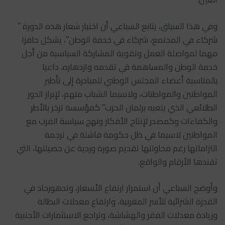
وفي هذا السياق، يتابع السباعي أن اختيار شعار هذه الدورة ”
شركاء في المجتمع، شركاء في خدمة الوطن”، يشكل حافزا
مهما لمواصلة العمل وتقوية المشاركة السياسية من أجل
خدمة الوطن والمساهمة في تقدمه وازدهاره، داعيا
بالمناسبة أعضاء المجلس الوطني للمبادرة إلى تأطير
المواطنين والمواطنات، ولاسيما الشباب منهم، لإبراز الدور
الطلائعي الذي يلعبه برلمان الحزب” كمؤسسة تزخر بالأطر
والكفاءات وكمصدر لإنتاج الأفكار ونهج سياسة القرب مع
المواطنين لاسيما في ظل حكومة فاشلة في ترجمة
التزاماتها رغم محاولتها تقديم صورة وردية عن حصيلتها، التي
تفندها الأرقام والواقع.
وأوضح السباعي أن استمرار ارتفاع الأسعار، وتدهورحاد في
القدرة الشرائية للأسر المغربية، وارتفاع معدلات البطالة
وزيادة معدلات الفقر والهشاشة، وتراجع الاستثمارات الأجنبية