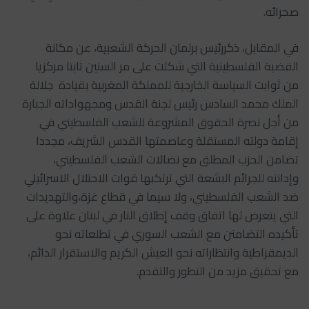
صحرائه.
في المقابل، ذكررئيس برلمان الحركة الشعبية، عن مكانة
القضية الفلسطينية التي شكلت على مر السنين ثابتا مركزيا
من ثوابت السياسة الخارجية للمملكة المغربية بقيادة جلالة
الملك محمد السادس رئيس لجنة القدس ومجهواداته الجبارة
من أجل نصرة الحقوق المشروعة للشعب الفلسطيني في
إقامة دولته المستقلة وعاصمتها القدس الشريف، مجددا
تضامن الحزب المطلق مع نضالات الشعب الفلسطيني،
وإدانته للجرائم البشعة التي ترتكبها قوات الاحتلال الاسرائيلي
ضد الشعب الفلسطيني، ولا سيما في قطاع غزة،والتهديدات
التي يتعرض لها اتفاق وقف إطلاق النار في لبنان علاوة على
تأكيده التضامنن مع الشعب السوري في تطلعاته نحو
الديمقراطية وانتظاراته نحو العيش الكريم والاستقرار الدائم،
مع تحقيق مزيد من التطور والتقدم.