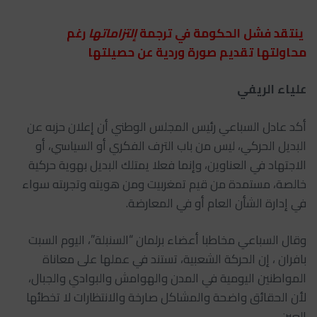
ينتقد فشل الحكومة في ترجمة
إلتزاماتها
رغم
محاولتها تقديم صورة وردية عن حصيلتها
علياء الريفي
أكد عادل السباعي رئيس المجلس الوطني أن إعلان حزبه عن
البديل الحركي، ليس من باب الترف الفكري أو السياسي، أو
الاجتهاد في العناوين، وإنما فعلا يمتلك البديل بهوية حركية
خالصة، مستمدة من قيم تمغربيت ومن هويته وتجربته سواء
في إدارة الشأن العام أو في المعارضة.
وقال السباعي مخاطبا أعضاء برلمان “السنبلة”، اليوم السبت
بافران ، إن الحركة الشعبية، تستند في عملها على معاناة
المواطنين اليومية في المدن والهوامش والبوادي والجبال،
لأن الحقائق واضحة والمشاكل صارخة والانتظارات لا تخطئها
العين.