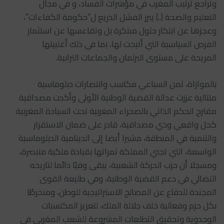
وتراجع ترتيب المغرب في مؤشرات الفساد، و في مجال
التعليم والصحة (..) يبرز الفشل الذريع ل”حكومة الكفاءات”،
وعجزها عن ابتكار حلول مبتكرة بل وتقاعسها عن استثمار
الفرص السياسية التي أتيحت لها، بما في ذلك أغلبيتها
المريحة على مستوى البرلمان والجماعات الترابية.
بالموازاة، ثمن السباعي مكاسب وانتصارات دبلوماسية
متتالية عززت عدالة القضية الوطنية الأولى وأكدت مصداقية
مقترح الحكم الذاتي بالصحراء المغربية تحت السيادة المغربية
كحل واقعي وذي مصداقية، قادر على ضمان الاستقرار
والتنمية في المنطقة، مشيرا أيضا إلى الدينامية الدبلوماسية
الواسعة، التي تجني المملكة ثمراتها بقيادة ملكية متبصرة،
ومسجلا أن حزب الحركة الشعبية، يبقى وفيًا دائما لتاريخه
النضالي في دعم القضية الوطنية، وفي طليعة القوى
المجندة للدفاع عن المصالح الاستراتيجية للوطن، ومنخرطًا
بكل حزم وفعالية خلف جلالة الملك، لتعزيز المكتسبات
الوحدوية وتحقيق التطلعات المشروعة للشعب المغربي في