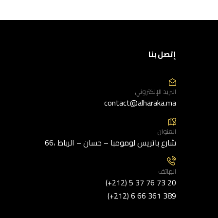
إتصل بنا
البريد الإلكتروني
contact@alharaka.ma
العنوان
66، شارع باتريس لومومبا – حسان – الرباط
الهاتف
(+212) 5 37 76 73 20
(+212) 6 66 361 389