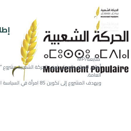
إطل
متابعة/MP
أطلق المكتب المحلي لحزب الحركة الشعبية مشروع “مش
العامة.
ويهدف المشروع إلى تكوين 85 امرأة في السياسة المحلية والميزانيات، مع لقاءات تحسيسية لـ1200 مشاركة، بما في ذلك مرشحات وفاعلات جمعويات.