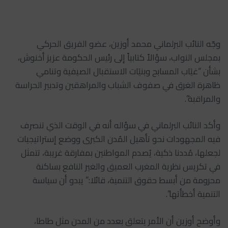
وجّه النائب البرلماني محمد أوزين، عضو الفريق الحركي
بمجلس النواب، سؤالاً كتابياً إلى رئيس الحكومة عزيز أخنوش،
بشأن “غيَاب المسابح وبنيَات الاستقبال الصيفية وتنامي
ظاهرة الغرق في صفوف الشباب والمراهقين وتدبير الحراسة
والمراقبة”.
وأكد النائب البرلماني في سؤاله أنه في الوقت الذي تنصرف
فيه المجهودات نحو تأهيل المُدن الكبرى ووضع إستراتيجيات
لجعلها، مُددنا ذكية، يُصدم المواطنين بمفارقة غريبة، تتمثل
في تكريس نظرية المغرب العميق والغير النافع بساكنة
محرومة من أبسط حقوق التنمية، قائلا:” يبدو أن سياسة
التنمية أخطأتها”.
وأوضح أوزين أن الأمر يتعلق بعدد من المدن مثل طاطا،