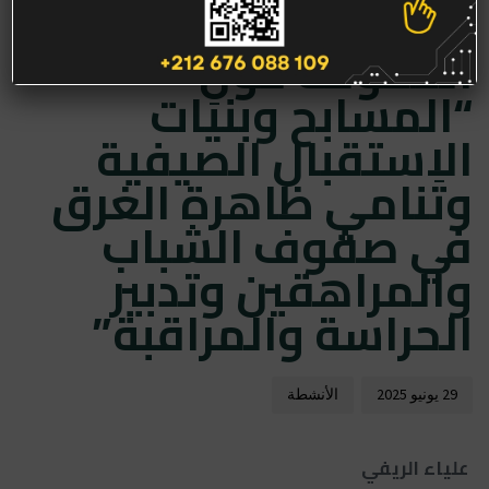
أوزين يُسائل رئيس
الّحكومة حول
“المسابح وبنيَات
الاستقبال الصيفية
وتَنامي ظاهرة الغرق
في صفوف الشباب
والمراهقين وتدبير
الحراسة والمراقبة”
29 يونيو 2025
الأنشطة
علياء الريفي