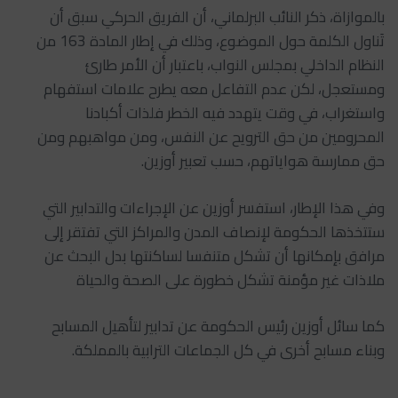
بالموازاة، ذكر النائب البرلماني، أن الفريق الحركي سبق أن
تَناول الكلمة حول الموضوع، وذلك في إطار المادة 163 من
النظام الداخلي بمجلس النواب، باعتبار أن الأمر طارئ
ومستعجل، لكن عدم التفاعل معه يطرح علامات استفهام
واستغراب، في وقت يتهدد فيه الخطر فلذات أكبادنا
المحرومين من حق الترويح عن النفس، ومن مواهبهم ومن
حق ممارسة هواياتهم، حسب تعبير أوزين.
وفي هذا الإطار، استفسر أوزين عن الإجراءات والتدابير التي
ستتخذها الحكومة لإنصاف المدن والمراكز التي تفتقر إلى
مرافق بإمكانها أن تشكل متنفسا لساكنتها بدل البحث عن
ملاذات غير مؤمنة تشكل خطورة على الصحة والحياة
كما سائل أوزين رئيس الحكومة عن تدابير لتأهيل المسابح
وبناء مسابح أخرى في كل الجماعات الترابية بالمملكة.