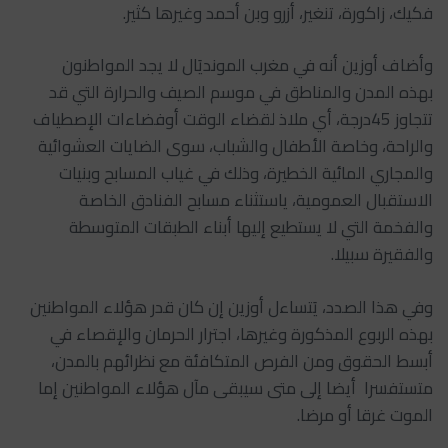
فكيك، زاكورة، تنغير، أزرو وبن أحمد وغيرها كثير.
وأضاف أوزين أنه في مغرب المونديَال لا يجد المواطنون
بهذه المدن والمناطق في موسم الصيف والحرارة التي قد
تتجاوز 45درجة، أي ملاذ لقضاء الوقت أوفضاءات الإصطياف
والراحة، وخاصة الأطفال والشباب، سوى الضايات العشوائية
والمجاري المائية الخطيرة، وذلك في غياب المسابح وبنيات
الاستقبال العمومية، ياستثناء مسابح الفنادق الخاصة
والفخمة التي لا يستطيع إليها أبناء الطبقات المتوسطة
والفقيرة سبيلا.
وفي هذا الصدد، يَتساءل أوزين إن كان قدر هؤلاء المواطنين
بهذه الربوع المذكورة وغيرها، اجترار الحرمان والإقصاء في
أبسط الحقوق ومن الفرص المتكافئة مع نظرائهم بالمدن،
متستفسرا أيضا إلى متى سيبقى مآل هؤلاء المواطنين إما
الموت غرقا أو مرضا.