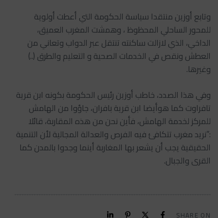
وتابع أوزين منتقدا سياسة الحكومة التي أعطت أولوية
للمحور الساحلي المحظوظ ، وهمشت المغرب العميق،
الداخي، الذي لازالت ساكنته تنتقل عبر الدواب وتعاني من
العطش ونقص في الخدمات الصحية و التعليم والطرق (..)
وغيرها.
وفي هذا الصدد، خاطب أوزين رئيس الحكومة بكونه ابن قرية
تافراوت كما هوأيضا ابن قرية بافران، جاؤوا من الهامش
للمركز لخدمة الهامش، فأين نحن من هذه المقاربة، قائلا
:”نريد مغرب تتكافئ فيه الفرص والعدالة المجالية لأن التنمية
الحقيقية يجب أن يشعر بها المغاربة أينما وجدوا بالمدن كما
القرى والجبال.
SHARE ON