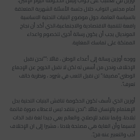
أوزين في تعقيب على جواب رئيس الحكومة اليوم الإثنين،
أمام مجلس النواب، خلال جلسة الأسئلة الشهرية المتعلقة
بالسياسة العامة، حول موضوع البنيات التحتية الاساسية
رافعة للتنمية الاقتصادية والاجتماعية،الذي أكد أن نجاح
المونديال يجب أن يكون رسالة أخرى للخصوم واعداء
المملكة على تماسك المغاربة.
ووجه أوزين رسالة إلى أعداء الوطن ، قائلا :””نحن نقبل
الإختلاف ونحن من أسس له لكن لا نقبل الخروج عن الإجماع
الوطني”مضيفا:” لن نقبل اللعب في شرود ، ونظرية خالف
تعرف”.
أوزين الذي تأسف لكون الحكومة تناقش البنيات التحتية بدل
الإهتمام بالإنسان قائلا :”نحن ننتقد ليس لاعطاء صورة قاتمة
لبلادنا، وإنما ننتقد للإصلاح، والعالم يعي جيدا لغة نقد الذات
لاسيما وأن الغاية هي مصلحة بلادنا ، مشيرا إلى ان الإختلاف
أدب والتعبير عنه فن”.