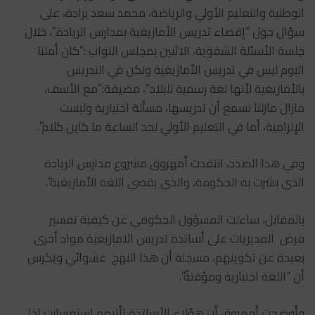
الوطنية والتعليم الأولي والرياضة، محمد سعد برادة، على
سؤال حول “إقصاء تدريس الأمازيغية بمدارس الريادة”، خلال
جلسة الأسئلة الشفوية، الاثنين بمجلس النواب :”كان أملنا
اليوم ليس في تدريس الأمازيغية ولكن في التدريس
بالأمازيغية لأنها لغة رسمية للبلاد”، مضيفة:”مع الأسف،
مازال مازلنا نسمع أن تدريسها، مسألة اختيارية وليست
الإلزامية، أما في التعليم الأولي لحد الساعة ما كاين كلام”.
وفي هذا الصدد، انتقدت أمهروق مشروع مدارس الريادة
الذي بشرت به الحكومة، والذي يقصي اللغة الأمازيغية”.
بالمقابل، ساءلت المسؤول الحكومي عن كيفية تفسير
فرض المديريات على أساتذة تدريس الامازيغية مواد أخرى
بعيدة عن تكوينهم، مسجلة أن هذا النهج عشوائي ويكرس
أن “اللغة اختيارية ومؤقتةّ”.
وأوضحت أمهروق أن هؤلاء الأساتذة تأتيهم استفسارت إذا