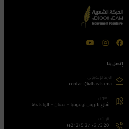
إتصل بنا
البريد الإلكتروني
contact@alharaka.ma
العنوان
66، شارع باتريس لومومبا – حسان – الرباط
الهاتف
(+212) 5 37 76 73 20