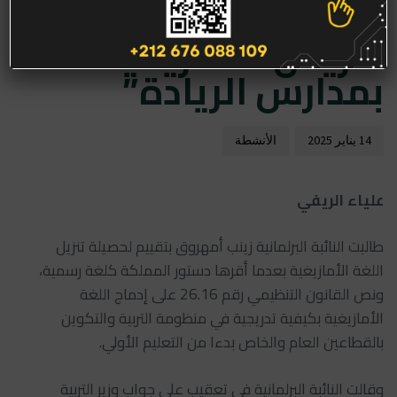
الحكومة حول “إقصاء
تدريس الأمازيغية
بمدارس الريادة”
14 يناير 2025
الأنشطة
علياء الريفي
طالبت النائبة البرلمانية زينب أمهروق بتقييم لحصيلة تنزيل
اللغة الأمازيغية بعدما أقرها دستور المملكة كلغة رسمية،
ونص القانون التنظيمي رقم 26.16 على إدماج اللغة
الأمازيغية بكيفية تدريجية في منظومة التربية والتكوين
بالقطاعين العام والخاص بدءا من التعليم الأولي.
وقالت النائبة البرلمانية في تعقيب على جواب وزير التربية