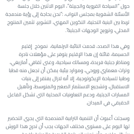
حول “السياحة القروية والجبيلة”، اليوم الاثنين خلال جلسة
الأسئلة الشفوية بمجلس النواب، :”نحن بحاجة إلى رؤية مندمجة
تربط بين البنية التحتية، التكوين المهني، التشوير، تثمين المنتوج
المحلي، وترويج الوجهات الجبلية”.
وفي هذا الصدد، قدمت النائبة البرلمانية، نموذج إقليم
الحسيمة، قائلة إن هذا الإقليم يتوفر على مؤهلات نادرة
ومناظر جبلية فريدة، ومسالك سياحية، وغنى ثقافي أمازيغي،
وتراث معماري وروحي، وموارد بيئية يمكن أن تجعل منه قطبا
وطنيا للسياحة الإيكولوجية، إلا أنه لازال يفتقر إلى بنيات
الاستقبال، وتشجيع الاستثمار الصغير والمتوسط، وتأهيل
المسارات الجبلية، ودعم التعاونيات المحلية التي تشكل الفاعل
الحقيقي في الميدان.
وسجلت أعبوث أن التنمية الترابية المندمجة التي يجري التحضير
لها اليوم على مستوى مختلف الجهات يجب أن تدرج هذا الورش