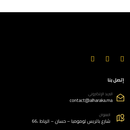
إتصل بنا
البريد الإلكتروني
contact@alharaka.ma
العنوان
66، شارع باتريس لومومبا – حسان – الرباط