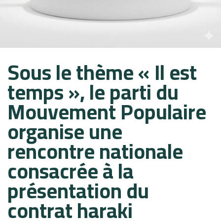
Published
Published
Sous le thème « Il est
on:
in:
temps », le parti du
Mouvement Populaire
organise une
rencontre nationale
consacrée à la
présentation du
contrat haraki