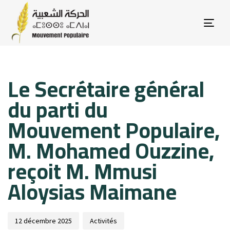
Tog
nav
Published
Published
Le Secrétaire général
on:
in:
du parti du
Mouvement Populaire,
M. Mohamed Ouzzine,
reçoit M. Mmusi
Aloysias Maimane
12 décembre 2025
Activités