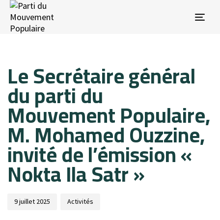
Tog
nav
Published
Published
Le Secrétaire général
on:
in:
du parti du
Mouvement Populaire,
M. Mohamed Ouzzine,
invité de l’émission «
Nokta Ila Satr »
9 juillet 2025
Activités