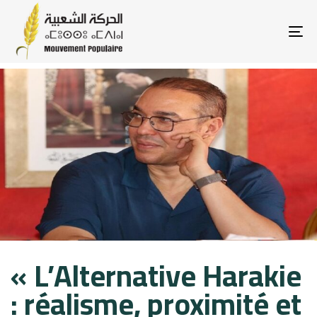
To
na
Published
Published
« L’Alternative Harakie
on:
in:
: réalisme, proximité et