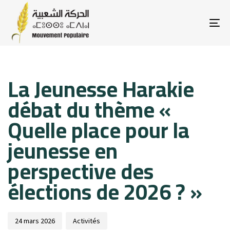
To
na
Published
Published
La Jeunesse Harakie
on:
in:
débat du thème «
Quelle place pour la
jeunesse en
perspective des
élections de 2026 ? »
24 mars 2026
Activités