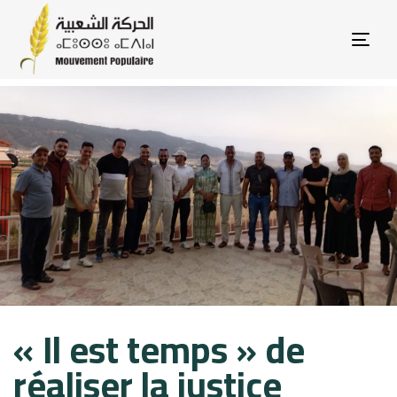
Tog
nav
Published
Published
« Il est temps » de
on:
in:
réaliser la justice