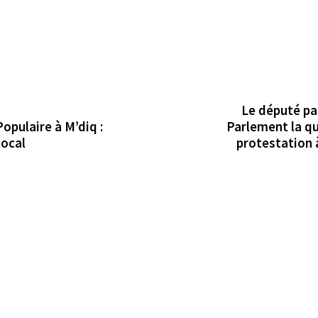
Le député p
opulaire à M’diq :
Parlement la q
local
protestation 