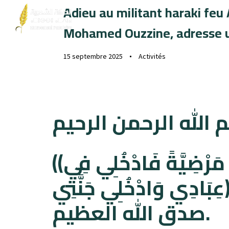
Adieu au militant haraki feu
Mouvement Populaire
L’alternative harak
Mohamed Ouzzine, adresse u
15 septembre 2025
Activités
 الله الرحمن الرحيم
((يَا أَيَّتُهَا النَّفْسُ الْمُطْمَئِنَّةُ ارْجِعِي إِلَى رَبِّكِ رَاضِيَةً مَرْضِيَّةً فَادْخُلِي فِي
ِي جَنَّتِي
صدق الله العظيم.