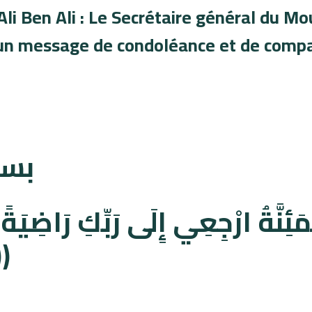
 Ali Ben Ali : Le Secrétaire général du 
ie
Documents de référence
Activités
Organisations parallèles
n message de condoléance et de compas
بسم
عِبَادِي وَادْخُل))