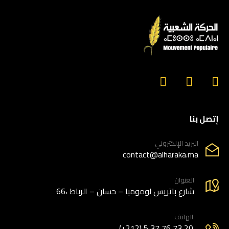
إتصل بنا
البريد الإلكتروني
contact@alharaka.ma
العنوان
66، شارع باتريس لومومبا – حسان – الرباط
الهاتف
(+212) 5 37 76 73 20