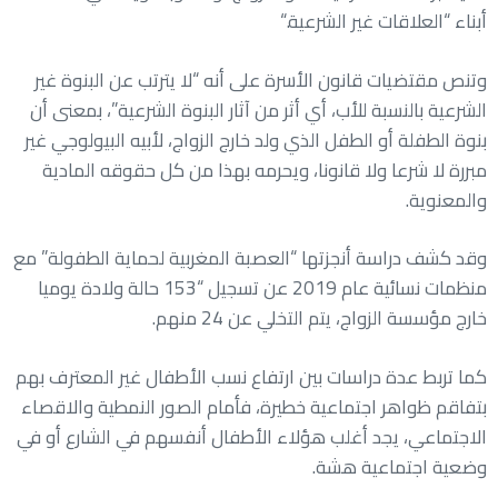
أبناء “العلاقات غير الشرعية
“.
وتنص مقتضيات قانون الأسرة على أنه “لا يترتب عن البنوة غير
الشرعية بالنسبة للأب، أي أثر من آثار البنوة الشرعية”، بمعنى أن
بنوة الطفلة أو الطفل الذي ولد خارج الزواج، لأبيه البيولوجي غير
مبررة لا شرعا ولا قانونا، ويحرمه بهذا من كل حقوقه المادية
والمعنوية
.
وقد كشف دراسة أنجزتها “العصبة المغربية لحماية الطفولة” مع
منظمات نسائية عام 2019 عن تسجيل “153 حالة ولادة يوميا
خارج مؤسسة الزواج، يتم التخلي عن 24 منهم
.
كما تربط عدة دراسات بين ارتفاع نسب الأطفال غير المعترف بهم
بتفاقم ظواهر اجتماعية خطيرة، فأمام الصور النمطية والاقصاء
الاجتماعي، يجد أغلب هؤلاء الأطفال أنفسهم في الشارع أو في
وضعية اجتماعية هشة
.