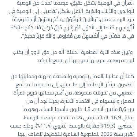
القرآن في الوصية بشكل دقيق، فبعدما تحدث عن الوصية
للوالدين والأبناء والذرية، انتقل بشكل تفصيلي إلى الوصية في
حق الزوجة فقال: “وَالَّذِينَ يُتَوَفَّوْنَ مِنكُمْ وَيَذَرُونَ أَزْوَاجًا وَصِيَّةً
لِّأَزْوَاجِهِم مَّتَاعًا إِلَى الْحَوْلِ غَيْرَ إِخْرَاجٍ فَإِنْ خَرَجْنَ فَلاَ جُنَاحَ عَلَيْكُمْ
فِي مَا فَعَلْنَ فِيَ أَنفُسِهِنَّ مِن مَّعْرُوفٍ وَاللَّهُ عَزِيزٌ حَكِيمٌ “.
وتبين هذه الآية القطعية الدلالة، أنه من حق الزوج أن يكتب
لزوجته وصية، يحق لها بموجبها أن تتمتع بالتركة.
كما أن مطلبنا بالعمل بالوصية والصدقة والهبة وحمايتها من
الطعون، يرتكز بالإضافة إلى ما سبق، إلى ما عرفه المجتمع
المغربي من تحولات ملحوظة، من أهم سماتها خروج المرأة
للعمل والإسهام في اقتصاد الأسرة، بحيث نجد أن من
بين
8,6
ملايين أسرة،
1,5
مليون ترأسها النساء، وهو ما
يماثل
16,9
بالمائة. تبقى هذه النسبة مرتفعة بالوسط
الحضري
(%19,3)
مقارنة بالوسط القروي (
%11,4
)، وذلك حسب
تقرير سنة 2022 للمندوبية السامية للتخطيط. تنضاف إليها