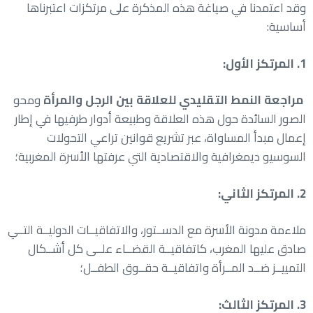
وقد اعتمدنا في صياغة هذه المذكرة على مرتكزات اعتبرناها
أساسية:
1. المرتكز الأول:
مراجعة النمط التقليدي للعلاقة بين الرجل والمرأة
ومحو
الصور السائدة حول هذه العلاقة وطبيعة أدوار طرفيها في إطار
إعمال مبدأ المساواة، عبر تشريع قوانين تراعي التحولات
السوسيو ديمغرافية والاقتصادية التي عرفتها الأسرة المغربية؛
2. المرتكز الثاني:
ملاءمة مدونة الأسرة مع الدســتور، والاتفاقيــات الدوليــة التــي
صادق عليها المغرب، كاتفاقيــة القضــاء علــى كل أشــكال
التمييــز ضــد المــرأة واتفاقيــة حقــوق الطفــل؛
3. المرتكز الثالث: