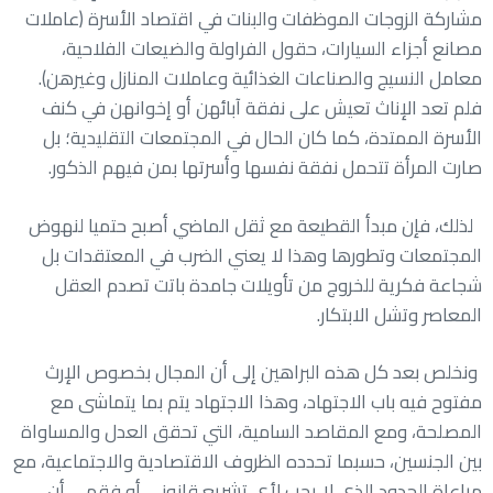
مشاركة الزوجات الموظفات والبنات في اقتصاد الأسرة (عاملات
مصانع أجزاء السيارات، حقول الفراولة والضيعات الفلاحية،
معامل النسيج والصناعات الغذائية وعاملات المنازل وغيرهن).
فلم تعد الإناث تعيش على نفقة آبائهن أو إخوانهن في كنف
الأسرة الممتدة، كما كان الحال في المجتمعات التقليدية؛ بل
صارت المرأة تتحمل نفقة نفسها وأسرتها بمن فيهم الذكور.
لذلك، فإن مبدأ القطيعة مع ثقل الماضي أصبح حتميا لنهوض
المجتمعات وتطورها وهذا لا يعني الضرب في المعتقدات بل
شجاعة فكرية للخروج من تأويلات جامدة باتت تصدم العقل
المعاصر وتشل الابتكار.
ونخلص بعد كل هذه البراهين إلى أن المجال بخصوص الإرث
مفتوح فيه باب الاجتهاد، وهذا الاجتهاد يتم بما يتماشى مع
المصلحة، ومع المقاصد السامية، التي تحقق العدل والمساواة
بين الجنسين، حسبما تحدده الظروف الاقتصادية والاجتماعية، مع
مراعاة الحدود الذي لا يجب لأي تشريع قانوني أو فقهي أن