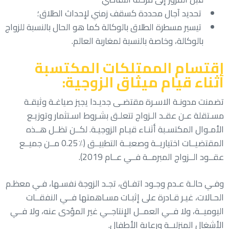
تحديد آجال محددة كسقف زمني لإحداث الطلاق؛
تيسير مسطرة الطلاق بالوكالة كما هو الحال بالنسبة للزواج
بالوكالة، وخاصة بالنسبة لمغاربة العالم.
اقتسام الممتلكات المكتسبة
أثناء قيام ميثاق الزوجية:
تضمنت مدونـة الاسـرة مقتضـى جديـدا يجيز صياغـة وثيقـة
مسـتقلة عـن عقـد الـزواج تتعلـق بشـروط اسـتثمار وتوزيـع
الأمـوال المكتسـبة أثنـاء قيـام الزوجيـة. لكــن تظــل هــذه
المقتضيــات اختياريــة وصعبــة التطبيــق (٪0.25 مــن جميــع
عقــود الــزواج المبرمــة فــي عــام 2019).
وفـي حالـة عـدم وجـود اتفـاق، تجـد الزوجة نفسـها، فـي معظـم
الحـالات، غيـر قـادرة على إثبـات مسـاهمتها فــي النفقــات
اليوميــة، ولا فــي العمــل الإنتاجــي غير المؤدى عنه، ولا فــي
الأشغال المنزليــة ورعاية الأطفال.