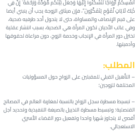
أَنفُسِكُمْ أَزْوَاجًا لِّتَسْكُنُوا إِلَيْهَا وَجَعَلَ بَيْنَكُم مَّوَدَّةً وَرَحْمَةً ۚ إِنَّ فِي
ذَٰلِكَ لَآيَاتٍ لِّقَوْمٍ يَتَفَكَّرُونَ”، فإن ميثاق الزوجة يجب أن ينبني أيضا
على قيم الإنصاف والمساواة، حتى لا يتحول أحد طرفيه ضحية،
وفي غالب الأحيان تكون المرأة هي الضحية، بسبب انتشار عقلية
تختزل دور المرأة في الإنجاب وخدمة الزوج، دون مراعاة لحقوقها
وآدميتها.
المطلب:
– التأهيل القبلي للمقبلين على الزواج حول المسؤوليات
المختلفة للزوجين؛
– تبسيط مسطرة سجل الزواج بالنسبة لمغاربة العالم في المصالح
القنصلية؛ وتبسيط مسطرة التذييل بالصيغة التنفيذية وتحديد آجل
أقصى لا يتجاوز شهرا واحدا وتفعيل دور القضاء الأسري
الاستعجالي.