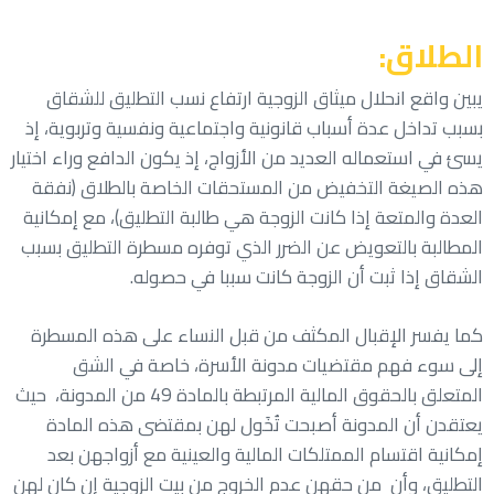
الطلاق:
يبين واقع انحلال ميثاق الزوجية ارتفاع نسب التطليق للشقاق
بسبب تداخل عدة أسباب قانونية واجتماعية ونفسية وتربوية، إذ
يسئ في استعماله العديد من الأزواج، إذ يكون الدافع وراء اختيار
هذه الصيغة التخفيض من المستحقات الخاصة بالطلاق (نفقة
العدة والمتعة إذا كانت الزوجة هي طالبة التطليق)، مع إمكانية
المطالبة بالتعويض عن الضرر الذي توفره مسطرة التطليق بسبب
الشقاق إذا ثبت أن الزوجة كانت سببا في حصوله
.
كما يفسر الإقبال المكثف من قبل النساء على هذه المسطرة
إلى سوء فهم مقتضيات مدونة الأسرة، خاصة في الشق
المتعلق بالحقوق المالية المرتبطة بالمادة 49 من المدونة، حيث
يعتقدن أن المدونة أصبحت تُخَول لهن بمقتضى هذه المادة
إمكانية اقتسام الممتلكات المالية والعينية مع أزواجهن بعد
التطليق، وأن من حقهن عدم الخروج من بيت الزوجية إن كان لهن