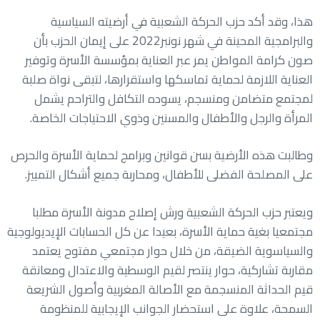
هذا، وقد أكد حزب الحركة الشعبية في أرضيته السياسية
والبرامجية المحينة في شهر نونبر2022 على إيمان الحزب بأن
صون كرامة المواطن يمر عبر العناية بمؤسسة الأسرة وتوفير
العناية اللازمة لحماية تماسكها واستقرارها، لتبقى نواة صلبة
لمجتمع متضامن ومنسجم، يسوده التكافل والتراحم يشمل
المرأة والرجل والأطفال والمسنين وذوي الاحتياجات الخاصة.
وطالبت هذه الأرضية بسن قوانين وبرامج لحماية الأسرة والحرص
على المصلحة الفضلى للأطفال، ومحاربة جميع أشكال التمييز.
ويعتبر حزب الحركة الشعبية ورش إصلاح مدونة الأسرة مطلبا
مجتمعيا بغية حماية الأسرة، بعيدا عن كل الحسابات الإيديولوجية
والسياسوية الضيقة، من خلال حوار مجتمعي مفتوح يعتمد
مقاربة تشاركية، حوار ينتصر لقيم الوسطية والاعتدال ومعانقة
قيم الحداثة المنسجمة مع الأصالة المغربية وأصول الشريعة
السمحة، علاوة على استحضار الجوانب الإيجابية للمنظومة