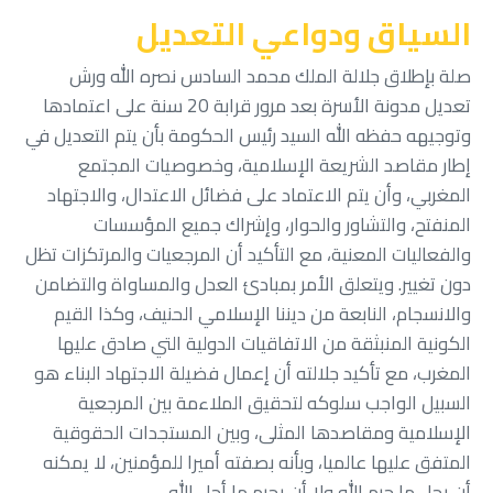
السياق ودواعي التعديل
صلة بإطلاق جلالة الملك محمد السادس نصره الله ورش
تعديل مدونة الأسرة بعد مرور قرابة 20 سنة على اعتمادها
وتوجيهه حفظه الله السيد رئيس الحكومة بأن يتم التعديل في
إطار مقاصد الشريعة الإسلامية، وخصوصيات المجتمع
المغربي، وأن يتم الاعتماد على فضائل الاعتدال، والاجتهاد
المنفتح، والتشاور والحوار، وإشراك جميع المؤسسات
والفعاليات المعنية، مع التأكيد أن المرجعيات والمرتكزات تظل
دون تغيير. ويتعلق الأمر بمبادئ العدل والمساواة والتضامن
والانسجام، النابعة من ديننا الإسلامي الحنيف، وكذا القيم
الكونية المنبثقة من الاتفاقيات الدولية التي صادق عليها
المغرب، مع تأكيد جلالته أن إعمال فضيلة الاجتهاد البناء هو
السبيل الواجب سلوكه لتحقيق الملاءمة بين المرجعية
الإسلامية ومقاصدها المثلى، وبين المستجدات الحقوقية
المتفق عليها عالميا، وبأنه بصفته أميرا للمؤمنين، لا يمكنه
أن يحل ما حرم الله ولا أن يحرم ما أحل الله
.