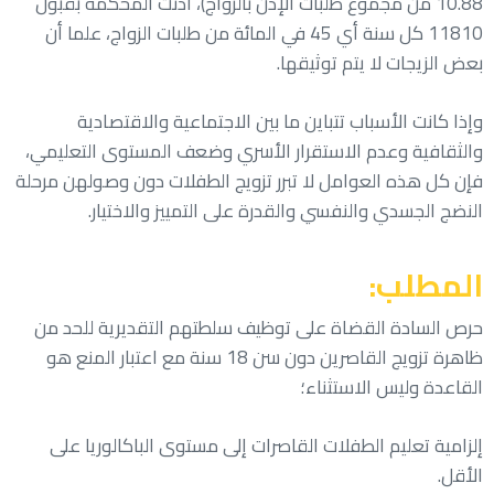
10.88 من مجموع طلبات الإذن بالزواج)، أذنت المحكمة بقبول
11810 كل سنة أي 45 في المائة من طلبات الزواج، علما أن
بعض الزيجات لا يتم توثيقها.
وإذا كانت الأسباب تتباين ما بين الاجتماعية والاقتصادية
والثقافية وعدم الاستقرار الأسري وضعف المستوى التعليمي،
فإن كل هذه العوامل لا تبرر تزويج الطفلات دون وصولهن مرحلة
النضج الجسدي والنفسي والقدرة على التمييز والاختيار.
المطلب:
حرص السادة القضاة على توظيف سلطتهم التقديرية للحد من
ظاهرة تزويج القاصرين دون سن 18 سنة مع اعتبار المنع هو
القاعدة وليس الاستثناء؛
إلزامية تعليم الطفلات القاصرات إلى مستوى الباكالوريا على
الأقل.