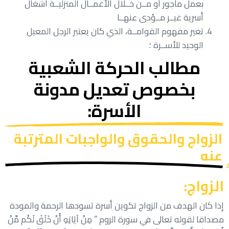
بعمل مأجور أو مــن خــلال الأعمــال المنزليــة أشغال
أسرية غيــر مــؤدى عنهــا
تغير مفهوم القوامــة، الذي كان يعتبر الرجل المعيل
الوحيد للأســرة ؛
مطالب الحركة الشعبية
بخصوص تعديل مدونة
الأسرة:
الزواج والحقوق والواجبات المترتبة
عنه
الزواج:
إذا كان الهدف من الزواج تكوين أسرة تسودها الرحمة والمودة
مصداقا لقوله تعالى في سورة الروم ” مِنْ آيَاتِهِ أَنْ خَلَقَ لَكُم مِّنْ