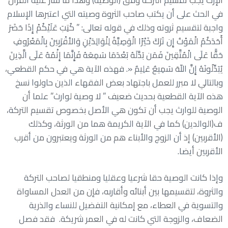
في الحث على أن يكتب صاحب الثروة وصيته التي اعتبرها الإسلام
واجبة لتقسيم ثروته وذلك في قوله تعالى: ” كُتِبَ عَلَيْكُمْ إِذَا حَضَرَ
أَحَدَكُمُ الْمَوْتُ إِن تَرَكَ خَيْرًا الْوَصِيَّةُ لِلْوَالِدَيْنِ وَالأقْرَبِينَ بِالْمَعْرُوفِ
حَقًّا عَلَى الْمُتَّقِينَ فَمَن بَدَّلَهُ بَعْدَمَا سَمِعَهُ فَإِنَّمَا إِثْمُهُ عَلَى الَّذِينَ
يُبَدِّلُونَهُ إِنَّ اللّهَ سَمِيعٌ عَلِيمٌ «. فهذه الآية هي في حكم القطعي،
وبالتالي لا مبرر للعمل باجتهاد بعض الفقهاء الذين حاولوا نسخ
هذه الآية القطعية بحديث ضعيف ” لا وصية لوارث” علما أن
الوصية للوارث يجب أن تكون هي الأصل بخصوص تقسيم التركة،
ف(الوالدين) كما في الآية الكريمة هما من الورثة، وكذلك
(الأقربين) إذ أن الزوج والأبناء هم من الورثة ويعتبرون من أقرب
الأقربين أيضا.
وإذا كانت الوصية حقا شرعيا وعقليا ومنطقيا لصاحب التركة
والثروة، لتقسيمها بين أبنائه وأقاربه، فإن من العدل المساواة
والتسوية في العطاء، مع إمكانية التفضيل للنساء والذرية
الضعاف، والزوجة التي كانت له في العمر شريكة. فقد فصل