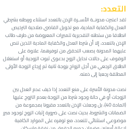
التعدد:
لقد اعتبرت مدونــة الأســرة الإذن بالتعدد استثناء وربطته بشرطي
العدل والكفاية المادية، مع تخويل القاضي صلاحية الترخيص
انطلاقا من سلطته التقديرية للمبررات المعروضة من طرف طالب
الإذن بالتعدد، إلا أن شرط العدل والكفاية المادية اللذين تنص
عليهما المدونة يصعب التحقق من توفرهما، علاوة على
الوقوف على حالات تحايل الزوج بدعوى ثبوت الزوجية أو استغلال
الطلاق الرجعي من أجل الزواج بزوجة ثانية ثم إرجاع الزوجة الأولى
المطلقة رجعيا إلى ذمته.
نصت مدونة الأسرة على منع التعدد إذا خيف عدم العدل بين
الزوجات أو في حالة وجود شرط من الزوجة بعدم التزوج عليها
(المادة 40)، بل وجعلت الإذن بالتعدد مقرونا بمجموعة من
الضمانات والشروط، بحيث نصت على ضرورة إثبات الزوج لوجود مبرر
موضوعي استثنائي للتعدد، مع توفره على الموارد الكافية
لإعالة أسرتين وضمان جميع الحقوق من نفقة وإسكان