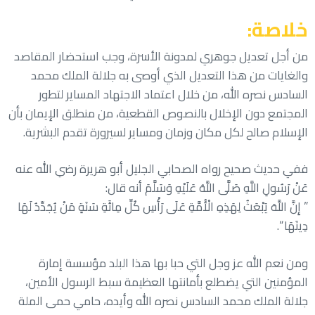
خلاصة:
من أجل تعديل جوهري لمدونة الأسرة، وجب استحضار المقاصد
والغايات من هذا التعديل الذي أوصى به جلالة الملك محمد
السادس نصره الله، من خلال اعتماد الاجتهاد المساير لتطور
المجتمع دون الإخلال بالنصوص القطعية، من منطلق الإيمان بأن
الإسلام صالح لكل مكان وزمان ومساير لسيرورة تقدم البشرية.
ففي حديث صحيح رواه الصحابي الجليل أبو هريرة رضي الله عنه
عَنْ رَسُولِ اللَّهِ صَلَّى اللَّهُ عَلَيْهِ وَسَلَّمَ أنه قال:
” إِنَّ اللَّهَ يَبْعَثُ لِهَذِهِ الْأُمَّةِ عَلَى رَأْسِ كُلِّ مِائَةِ سَنَةٍ مَنْ يُجَدِّدُ لَهَا
دِينَهَا “.
ومن نعم الله عز وجل التي حبا بها هذا البلد مؤسسة إمارة
المؤمنين التي يضطلع بأمانتها العظيمة سبط الرسول الأمين،
جلالة الملك محمد السادس نصره الله وأيده، حامي حمى الملة