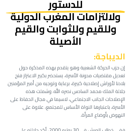
للدستور
ولالتزامات المغرب الدولية
وللقيم وللثوابت والقيم
الأصيلة
الديباجة:
إن حزب الحركة الشعبية وهو يتقدم بهذه المذكرة حول
تعديل مقتضيات مدونة الأسرة، يستحضر بكبير الاعتزاز فتح
بلادنا لأوراش إصلاحية كبيرة، برعاية وتوجيه من أمير المؤمنين
جلالة الملك محمد السادس نصره الله. وشملت هذه
الإصلاحات الجانب الاجتماعي، لاسيما في مجال الحفاظ على
الأسرة، باعتبارها النواة الأساس للمجتمع، علاوة على
النهوض بأوضاع المرأة.
ففي خطاب العرش في 30 يوليو 2000، أكد جلالته على