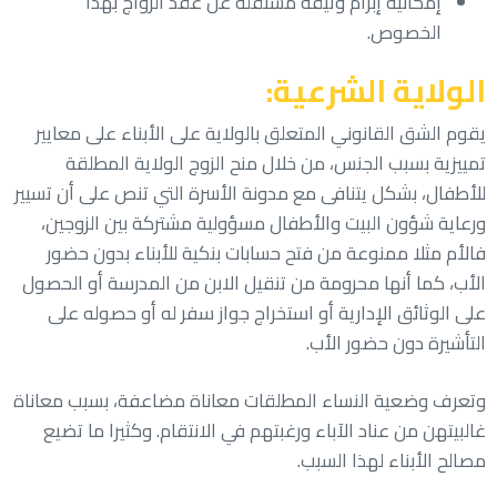
إمكانية إبرام وثيقة مستقلة عن عقد الزواج بهذا
الخصوص.
الولاية الشرعية:
يقوم الشق القانوني المتعلق بالولاية على الأبناء على معايير
تمييزية بسبب الجنس، من خلال منح الزوج الولاية المطلقة
للأطفال، بشكل يتنافى مع مدونة الأسرة التي تنص على أن تسيير
ورعاية شؤون البيت والأطفال مسؤولية مشتركة بين الزوجين،
فالأم مثلا ممنوعة من فتح حسابات بنكية للأبناء بدون حضور
الأب، كما أنها محرومة من تنقيل الابن من المدرسة أو الحصول
على الوثائق الإدارية أو استخراج جواز سفر له أو حصوله على
التأشيرة دون حضور الأب
.
وتعرف وضعية النساء المطلقات معاناة مضاعفة، بسبب معاناة
غالبيتهن من عناد الآباء ورغبتهم في الانتقام. وكثيرا ما تضيع
مصالح الأبناء لهذا السبب.