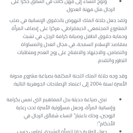
ولوج النساء إلى مهن كانت في السابق حكرا على
الرجال مثل مهنة العدول.
ولقد جعل جلالة الملك النهوض بالحقوق الإنسانية في صلب
المشروع المجتمعي الديمقراطي، مركزا على إنصاف المرأة
وحماية حقوق الطفل وصيانة كرامة الرجل، في تشبث
بمقاصد الإسلام السمحة، في مجال العدل والمساواة
والتضامن، والاجتهاد والانفتاح على روح العصر ومتطلبات
التطور والتقدم.
وقد وجه جلالة الملك اللجنة المكلفة بصياغة مشروع مدونة
الأسرة لسنة 2004 إلى اعتماد الإصلاحات الجوهرية التالية:
تبني صياغة حديثة بدل المفاهيم التي تمس بكرامة
وإنسانية المرأة، وجعل مسؤولية الأسرة تحت رعاية
الزوجين، وذلك باعتبار” النساء شقائق الرجال في
الأحكام”؛
جعل الولاية حقا للمرأة الرشيدة، تمارس حسب