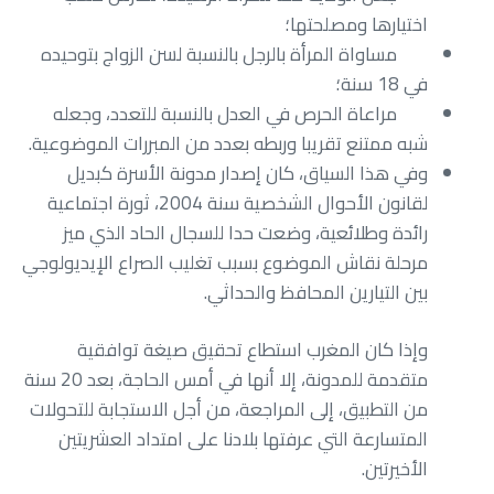
اختيارها ومصلحتها؛
مساواة المرأة بالرجل بالنسبة لسن الزواج بتوحيده
في 18 سنة؛
مراعاة الحرص في العدل بالنسبة للتعدد، وجعله
شبه ممتنع تقريبا وربطه بعدد من المبررات الموضوعية.
وفي هذا السياق، كان إصدار مدونة الأسرة كبديل
لقانون الأحوال الشخصية سنة 2004، ثورة اجتماعية
رائدة وطلائعية، وضعت حدا للسجال الحاد الذي ميز
مرحلة نقاش الموضوع بسبب تغليب الصراع الإيديولوجي
بين التيارين المحافظ والحداثي.
وإذا كان المغرب استطاع تحقيق صيغة توافقية
متقدمة للمدونة، إلا أنها في أمس الحاجة، بعد 20 سنة
من التطبيق، إلى المراجعة، من أجل الاستجابة للتحولات
المتسارعة التي عرفتها بلادنا على امتداد العشريتين
الأخيرتين.