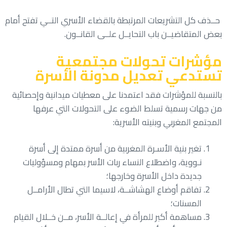
حــذف كل التشريعات المرتبطة بالقضاء الأسري التــي تفتح أمام
بعض المتقاضيــن باب التحايــل علــى القانــون.
مؤشرات تحولات مجتمعية
تستدعي تعديل مدونة الأسرة
بالنسبة للمؤشرات فقد اعتمدنا على معطيات ميدانية وإحصائية
من جهات رسمية تسلط الضوء على التحولات التي عرفها
المجتمع المغربي وبنيته الأسرية:
تغير بنية الأسـرة المغربية من أسرة ممتدة إلى أسرة
نـووية، واضطلاع النساء ربات الأسر بمهام ومسؤوليات
جديدة داخل الأسرة وخارجها؛
تفاقم أوضاع الهشاشــة، لاسيما التي تطال الأرامــل
المسنات؛
مساهمة أكبر للمرأة في إعالــة الأسر، مــن خــلال القيام