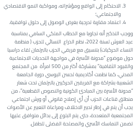
الاحتكام إلى الواقع ومؤشراته، ومواكبة النمو الاقتصادي
والاجتماعي؛
اعتماد مقاربة تدرجية بغرض الوصول إلى حلول توافقية.
ووجب التذكير أنه تجاوبا مع الخطاب الملكي السامي بمناسبة
عيد العرش لسنة 2022، نظم الذراع النسائي للحزب ( منظمة
النساء الحركيات) بتنسيق مع فريقي الحزب بالبرلمان لقاء دراسيا
حول موضوع “مدونة الأسرة في مواجهة التحديات الاجتماعية
والقيود الثقافية” بمشاركة أكثر من 500 امرأة من المجتمع
المدني، كما نظمت أكاديمية لحسن اليوسي دورة الجامعة
الشعبية بشراكة مع الفريقين الحركيين بالبرلمان تحت شعار
“مدونة الأسرة بين المبادئ الكونية والنصوص القطعية”، من
منطلق قناعات الحزب أن أي إصلاح قانوني أو ورش اجتماعي
يجب أن يتم في إطار تدبير الاختلاف ومراعاة التعبير عن الأصوات
المجتمعية المتعددة، حتى يتم البلوغ إلى بدائل متوافق عليها
تضمن التماسك الأسري والمصلحة الفضلى للطفل.